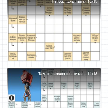
Непроглядная тьма - 10x15
Та что призвана спасти мир - 14x18