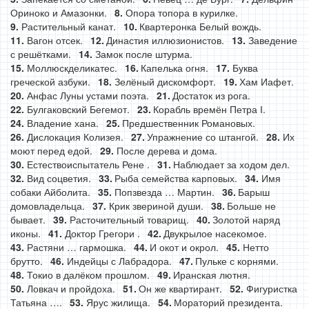
Ориноко и Амазонки.
Опора топора в курилке.
Растительный канат.
Квартеронка Белый вождь.
Вагон отсек.
Династия иллюзионистов.
Заведение
с решётками.
Замок после штурма.
Моллюскделикатес.
Капелька огня.
Буква
греческой азбуки.
Зелёный дискомфорт.
Хам Иафет.
Анфас Луны устами поэта.
Достаток из рога.
Булгаковский Бегемот.
Корабль времён Петра І.
Владение хана.
Предшественник Романовых.
Дислокация Колизея.
Упражнение со штангой.
Их
моют перед едой.
После дерева и дома.
Естествоиспытатель Рене .
Наблюдает за ходом дел.
Вид соцветия.
Рыба семейства карповых.
Имя
собаки Айболита.
Попзвезда … Мартин.
Барыш
домовладельца.
Крик звериной души.
Больше не
бывает.
Расточительный товарищ.
Золотой наряд
иконы.
Доктор Грегори .
Двукрылое насекомое.
Растяни … гармошка.
И окот и окрол.
Нетто
брутто.
Индейцы с Лабрадора.
Пульке с корнями.
Токио в далёком прошлом.
Иранская лютня.
Ловкач и пройдоха.
Он же квартирант.
Фигуристка
Татьяна ….
Ярус жилища.
Мораторий президента.