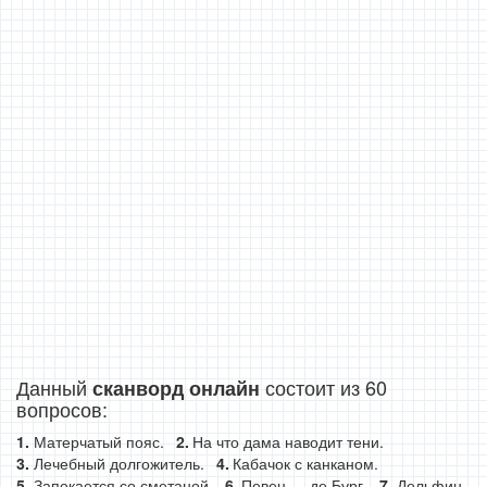
Данный
состоит из 60
сканворд онлайн
вопросов:
Матерчатый пояс.
На что дама наводит тени.
Лечебный долгожитель.
Кабачок с канканом.
Запекается со сметаной.
Певец … де Бург.
Дельфин