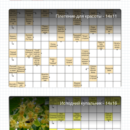
Плетение для красоты - 14x11
Исподний купальник - 14x16