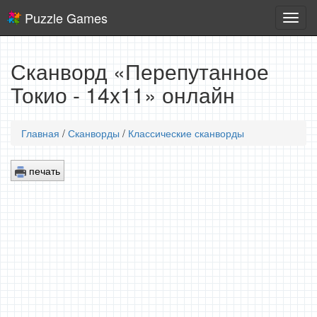
Puzzle Games
Логич
игры
Сканворд «Перепутанное
Токио - 14x11» онлайн
Главная
/
Сканворды
/
Классические сканворды
печать