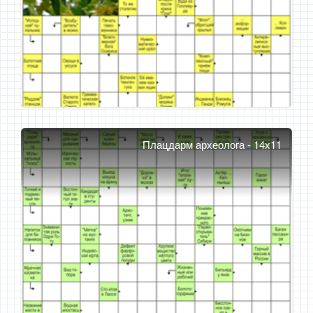
Плацдарм археолога - 14x11