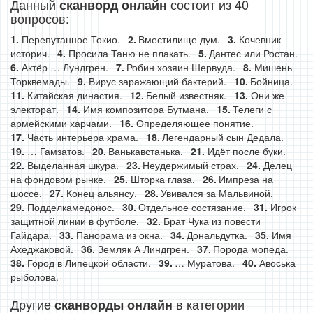
Данный
состоит из 40
сканворд онлайн
вопросов:
Перепутанное Токио.
Вместилище дум.
Кочевник
историч.
Просила Таню не плакать.
Дантес или Ростан.
Актёр … Лундгрен.
Робин хозяин Шервуда.
Мишень
Торквемады.
Вирус заражающий бактерий.
Бойница.
Китайская династия.
Белый известняк.
Они же
электорат.
Имя композитора Бутмана.
Телеги с
армейскими харчами.
Определяющее понятие.
Часть интерьера храма.
Легендарный сын Дедала.
… Гамзатов.
Ванькавстанька.
Идёт после буки.
Выделанная шкура.
Неудержимый страх.
Делец
на фондовом рынке.
Шторка глаза.
Импреза на
шоссе.
Конец альянсу.
Увивался за Мальвиной.
Подделкамедонос.
Отдельное состязание.
Игрок
защитной линии в футболе.
Брат Чука из повести
Гайдара.
Панорама из окна.
Дональдутка.
Имя
Ахеджаковой.
Земляк А Линдгрен.
Порода мопеда.
Город в Липецкой области.
… Муратова.
Авоська
рыболова.
Другие
в категории
сканворды онлайн