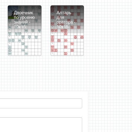
Двоечник
Алтарь
по уровню
для
знаний -
оратора -
10x15
10x15