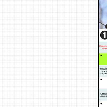
Нанаец 
Узал
Подсо
ший
абрик
Столи
Башки