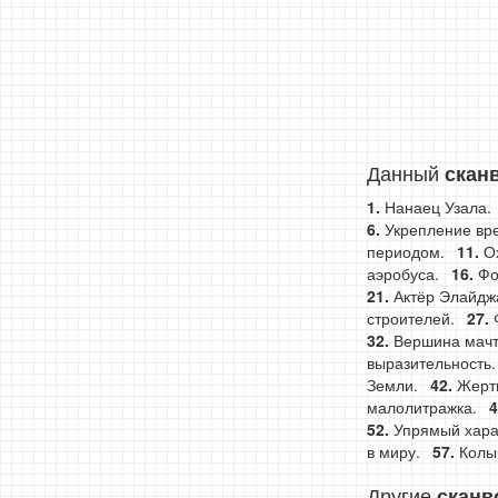
Данный
скан
Нанаец Узала.
Укрепление вр
периодом.
О
аэробуса.
Фо
Актёр Элайджа
строителей.
Вершина мачт
выразительность.
Земли.
Жертв
малолитражка.
Упрямый хара
в миру.
Колы
Другие
сканв