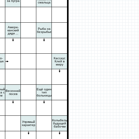
за бугра
смальца
Амери-
Рыба на
канский
безрыбье
дядя ...
о-
Кассиус
ая
Клей в
миру
ный
Ещё один
Весенний
а с
тип
посев
ом
больницы
Колыбель
Упрямый
будущей
характер
бабочки