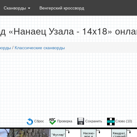
Сканворды
Венгерский кроссворд
д «Нанаец Узала - 14x18» онла
ворды
/
Классические сканворды
Сброс
Проверка
Сохранить
Слово (
10
)
Насеко-
Квадрат,
"Футляр"
мое и
ставший