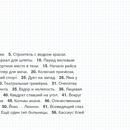
ки.
Строитель с ведром краски.
риал для шляпы.
Перед меловым
ртное место в тени.
Начало рейса
тляр для меча.
Колючая причёска.
ий спорт.
Дует на запад.
Яма у
Театральная гримёрка.
Очепятка.
ента.
Вздор и нелепость.
Лицевая
Квадрат ставший на угол.
Вокруг
м.
Колчан иначе.
Отечественная
Йоко … Леннон.
Всевидящий глаз.
Ещё один тип больницы.
Кассиус Клей