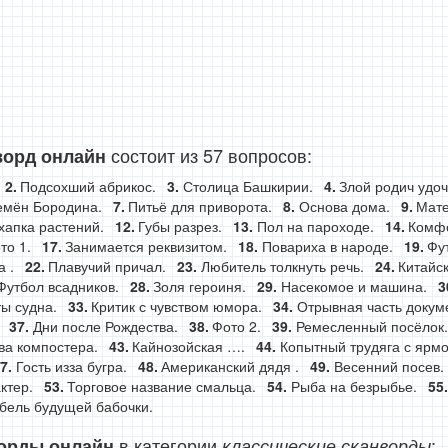
состоит из 57 вопросов:
ворд онлайн
Подсохший абрикос.
Столица Башкирии.
Злой родич удоч
емён Бородина.
Питьё для приворота.
Основа дома.
Мате
хапка растений.
Губы разрез.
Пол на пароходе.
Комфо
то 1.
Занимается реквизитом.
Повариха в народе.
Фу
 .
Плавучий причал.
Любитель толкнуть речь.
Китайск
Футбол всадников.
Золя героиня.
Насекомое и машина.
ы судна.
Критик с чувством юмора.
Отрывная часть докум
Дни после Рождества.
Фото 2.
Ремесленный посёлок.
а компостера.
Кайнозойская ….
Копытный трудяга с ярмо
Гость изза бугра.
Американский дядя .
Весенний посев.
ктер.
Торговое название смальца.
Рыба на безрыбье.
бель будущей бабочки.
в категории
:
орды онлайн
классические сканворды