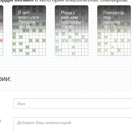
В неё
Роща с
Генератор
влюбился
райским
под
Печорин -
пейзажем -
капотом -
10x15
10x15
10x15
ии:
: