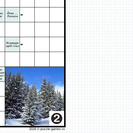
ан
Йоко …
че
Леннон
Всевидя-
щий глаз
е-
ная
ит-
ка
2026 ©
puzzle-games.ru