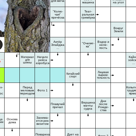
для меча
машина
на угол
"Колю-
Теат-
чая"
ральная
причёска
гримёрка
Вокруг
Земли
Актёр
Вздор и
"Очепят-
Элайджа
неле-
ка"
...
пость
Начало
Кайн
Материал
...
для
рейса
зойск
а
шляпы
аэробуса
…
Лицевая
Китайский
вырази-
спорт
тельность
х-
Перед
Копыт
меловым
Фото 1
трудяг
ос
периодом
ярм
Дни
Вершина
Плавучий
после
мачты
причал
Рожде-
судна
ства
Занима-
Основа
ца
ется рек-
рии
дома
визитом
Повариха
Дует на
Фото 2