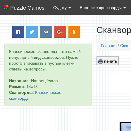
Puzzle Games
Судоку
Японские кроссворды
Сканвор
Главная
/
Скан
Классические сканворды - это самый
популярный вид сканвордов. Нужно
печать
просто вписывать в пустые клетки
ответы на вопросы.
Название
: Нанаец Узала
Размер
: 14x18
Сканворды
:
Классические
сканворды