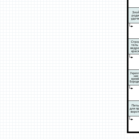
Зло
роди
удоч
Стро
тель 
ведр
крас
Укрепл
ние
врем
Бород
Пить
для пр
воро