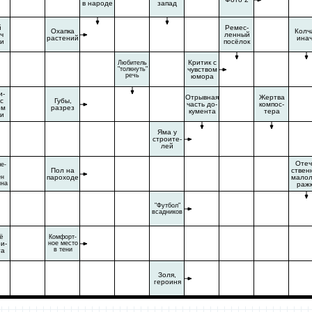
в народе
запад
й
Ремес-
Охапка
Колч
ч
ленный
растений
ина
ки
посёлок
Критик с
Любитель
"толкнуть"
чувством
речь
юмора
и-
Отрывная
Жертва
с
Губы,
часть до-
компос-
ом
разрез
кумента
тера
ки
Яма у
строите-
лей
Отеч
е-
Пол на
ствен
ён
пароходе
малол
ина
раж
"Футбол"
всадников
ё
Комфорт-
и-
ное место
в тени
та
Золя,
героиня