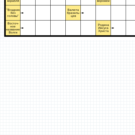
корабля
ворожеи
"Всадник
Валюта
без
бразиль-
головы"
цев
Восточ-
Родина
ное
Иисуса
название
Христа
Волги