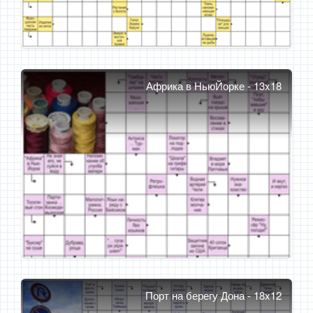
Африка в НьюЙорке - 13x18
Порт на берегу Дона - 18x12