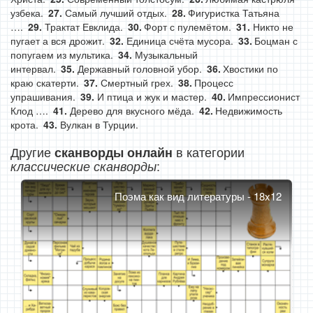
узбека.
Самый лучший отдых.
Фигуристка Татьяна
….
Трактат Евклида.
Форт с пулемётом.
Никто не
пугает а вся дрожит.
Единица счёта мусора.
Боцман с
попугаем из мультика.
Музыкальный
интервал.
Державный головной убор.
Хвостики по
краю скатерти.
Смертный грех.
Процесс
упрашивания.
И птица и жук и мастер.
Импрессионист
Клод ….
Дерево для вкусного мёда.
Недвижимость
крота.
Вулкан в Турции.
Другие
в категории
сканворды онлайн
:
классические сканворды
Поэма как вид литературы - 18x12