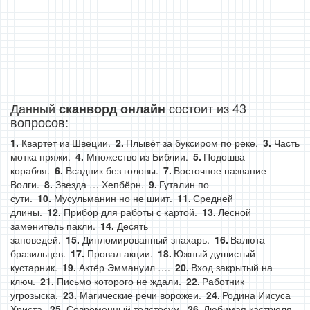
Данный
состоит из 43
сканворд онлайн
вопросов:
Квартет из Швеции.
Плывёт за буксиром по реке.
Часть
мотка пряжи.
Множество из Библии.
Подошва
корабля.
Всадник без головы.
Восточное название
Волги.
Звезда … Хепбёрн.
Гуталин по
сути.
Мусульманин но не шиит.
Средней
длины.
Прибор для работы с картой.
Лесной
заменитель пакли.
Десять
заповедей.
Дипломированный знахарь.
Валюта
бразильцев.
Провал акции.
Южный душистый
кустарник.
Актёр Эммануил ….
Вход закрытый на
ключ.
Письмо которого не ждали.
Работник
угрозыска.
Магические речи ворожеи.
Родина Иисуса
Христа.
Современный толстосум.
Любимая кастрюля