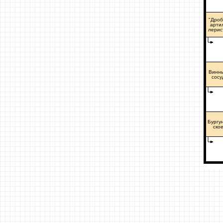
"Дроб
арти
лерис
Винн
сосу
Бургу
ско