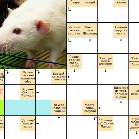
товары
ущерб
жёнов
Религи-
Макс ...
Нижний
озная
фон
парус на
система
Штрилиц
мачте
Разно-
"Спец
Злак, при-
родное
годный
альнос
соеди-
для корма
Гали
нение
Мушке-
но-
Бьющий-
тёрский
ный
ся эталон
головной
трезвости
ек
убор
Винегрет
и-
Родина
из теат-
… О
е,
Огюста
ральных
Ленн
з
Ренуара
сценок
Другое
Жёлто-
название
синий
поляны
попугай
"Груп
ая
"Доллар"
"Лошад-
подде
ре-
мекси-
ка" Санчо
ки"
сть
канца
Пансы
дириж