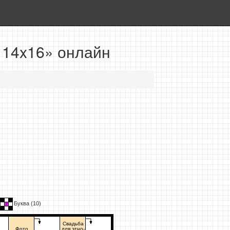
 14x16» онлайн
Буква (
10
)
Свадьба
Фото
для этно-