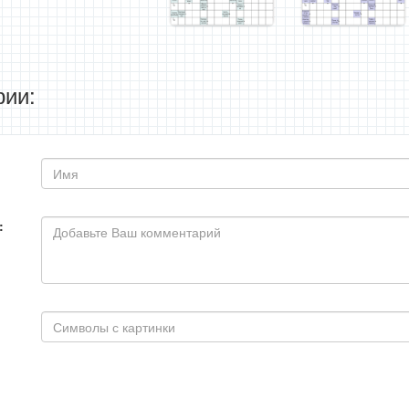
ии:
: