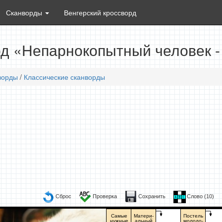
Сканворды
Венгерский кроссворд
д «Непарнокопытный человек -
ворды
/
Классические сканворды
Сброс
Проверка
Сохранить
Слово (
10
)
Самые
Матери-
Постель
нужные
альный
молодо-