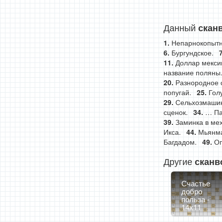
Данный
скан
Непарнокопытн
Бургундское.
Доллар мекси
название поляны
Разнородное 
попугай.
Гол
Сельхозмаши
сценок.
… Па
Заминка в ме
Икса.
Мьянма
Багдадом.
Оп
Другие
сканв
Счастье
добро
польза -
14x11