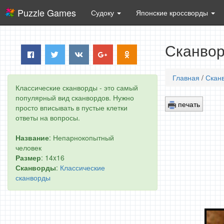
Puzzle Games
Судоку
Японские кроссворды
Сканвор
Главная
/
Скан
Классические сканворды - это самый
популярный вид сканвордов. Нужно
печать
просто вписывать в пустые клетки
ответы на вопросы.
Название
: Непарнокопытный
человек
Размер
: 14x16
Сканворды
:
Классические
сканворды