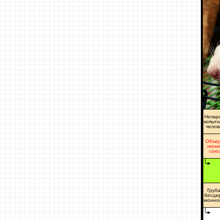
Непар
копыт
челов
Объед
нени
сою
Груб
бесце
монно