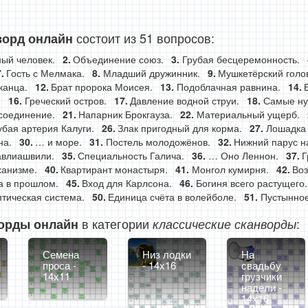
состоит из 51 вопросов:
ворд онлайн
ый человек.
Объединение союз.
Грубая бесцеремонность.
Гость с Мелмака.
Младший дружинник.
Мушкетёрский голо
канца.
Брат пророка Моисея.
Подоблачная равнина.
.
Греческий остров.
Давление водной струи.
Самые ну
соединение.
Напарник Брокгауза.
Материальный ущерб.
убая артерия Калуги.
Злак пригодный для корма.
Лошадка
на.
… и море.
Постель молодожёнов.
Нижний парус н
влиашвили.
Специальность Галича.
… Оно Леннон.
Г
ханизме.
Квартирант монастыря.
Монгол кумирня.
Воз
 в прошлом.
Вход для Карлсона.
Богиня всего растущего.
тическая система.
Единица счёта в волейболе.
Пустынное
в категории
:
орды онлайн
классические сканворды
Семена
Низ лодки
На
проса -
- 14x16
свадьбу
14x11
грузчики
надели -
14x16