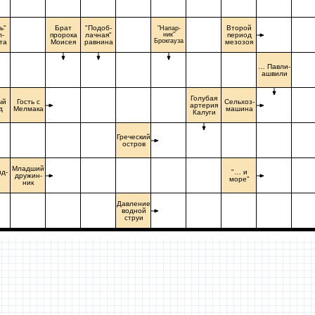
ь"
Брат
"Подоб-
Второй
"Напар-
л-
пророка
лачная"
ник"
период
Брокгауза
та
Моисея
равнина
мезозоя
… Павли-
ашвили
Голубая
ый
Гость с
Сельхоз-
артерия
д
Мелмака
машина
Калуги
Греческий
остров
Младший
нд-
"… и
дружин-
е
море"
ник
Давление
водной
струи