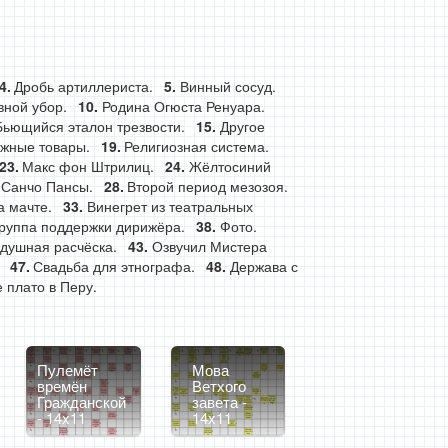
Дробь артиллериста.
Винный сосуд.
вной убор.
Родина Огюста Ренуара.
Бьющийся эталон трезвости.
Другое
жные товары.
Религиозная система.
Макс фон Штрилиц.
Жёлтосиний
 Санчо Пансы.
Второй период мезозоя.
а мачте.
Винегрет из театральных
руппа поддержки дирижёра.
Фото.
душная расчёска.
Озвучил Мистера
Свадьба для этнографа.
Держава с
 плато в Перу.
Пулемёт
Мова
времён
Ветхого
Гражданской
завета -
- 14x11
14x11