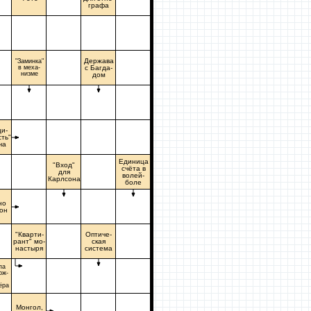
графа
Держава
"Заминка"
в меха-
с Багда-
низме
дом
и-
ть"
ча
Единица
"Вход"
счёта в
для
волей-
Карлсона
боле
но
он
"Кварти-
Оптиче-
рант" мо-
ская
настыря
система
па
рж-
ёра
Монгол,