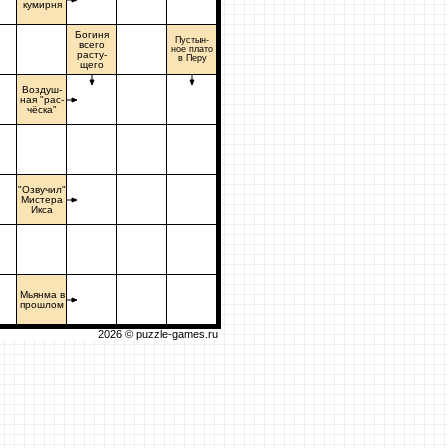
кумирня
Богиня
Пустын-
всего
ное плато
расту-
в Перу
щего
Воздуш-
ная "рас-
чёска"
"Озвучил"
Мистера
Икса
Мьянма в
прошлом
2026 ©
puzzle-games.ru