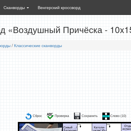
Сканворды
Венгерский кроссворд
д «Воздушный Причёска - 10x1
ворды
/
Классические сканворды
Сброс
Проверка
Сохранить
Слово (
10
)
Отд
Сивый .../
Католи-
испан
Батюшка
цизм/ Из-