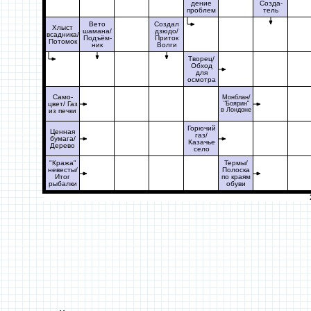
дение
Созда-
проблем
тель
Вето
Создал
Хлыст
шамана/
дзюдо/
всадника/
Подъём-
Приток
Потомок
ник
Волги
Творец/
Обход
для
осмотра
Само-
Монблан/
цвет/ Газ
"Боярин"
в Лондоне
из печки
Горючий
Ценная
газ/
бумага/
Казачье
Дерево
село
"Кража"
Термы/
невесты/
Полоска
Итог
по краям
рыбалки
обуви