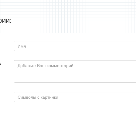
ии:
: