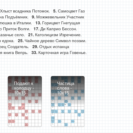
Хлыст всадника Потомок.
Самоцвет Газ
на Подъёмник.
Можжевельник Участник
тюшка в Италии.
Горицвет Гнетущая
 Приток Волги.
Ди Каприо Бессон.
азачье село.
Католицизм Изречение.
 едока.
Чайное дерево Символ поэзии.
рец Создатель.
Отдых испанца
 книга Вепрь.
Карточная игра Говенье.
Подают к
Частица
холодцу -
слова -
10x15
10x15