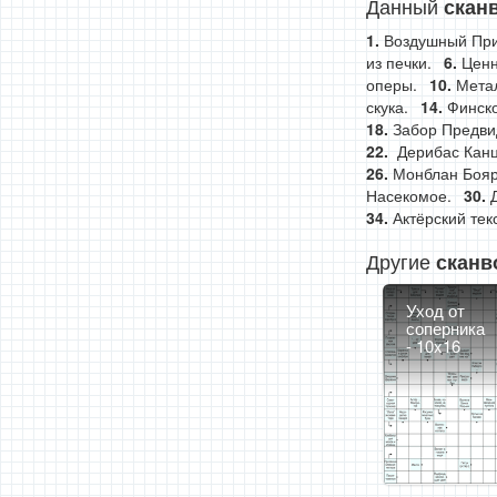
Данный
скан
Воздушный При
из печки.
Ценн
оперы.
Метал
скука.
Финско
Забор Предви
Дерибас Канц
Монблан Бояр
Насекомое.
Актёрский тек
Другие
сканв
Уход от
соперника
- 10x16