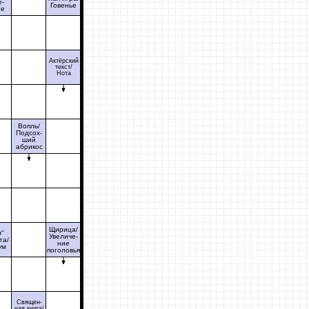
е-
Говенье
ое
Актёрский
текст/
Нота
Вопль/
Подсох-
ший
абрикос
Щирица/
м"
Увеличе-
та/
ние
ум
поголовья
Священ-
ная книга/