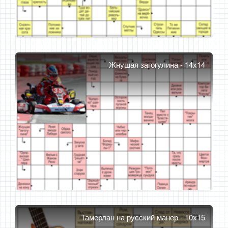
Жнущая загогулина - 14x14
Тамерлан на русский манер - 10x15