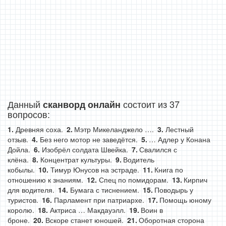
Данный
состоит из 37
сканворд онлайн
вопросов:
Древняя соха.
Мэтр Микеланджело ….
Лестный
отзыв.
Без него мотор не заведётся.
… Адлер у Конана
Дойла.
Изобрёл солдата Швейка.
Свалился с
клёна.
Концентрат культуры.
Водитель
кобылы.
Тимур Юнусов на эстраде.
Книга по
отношению к знаниям.
Спец по помидорам.
Кирпич
для водителя.
Бумага с тиснением.
Поводырь у
туристов.
Парламент при патриархе.
Помощь юному
королю.
Актриса … Макдауэлл.
Воин в
броне.
Вскоре станет юношей.
Оборотная сторона