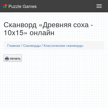
Puzzle Games
Логич
игры
Сканворд «Древняя соха -
10x15» онлайн
Главная
/
Сканворды
/
Классические сканворды
печать