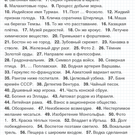
Малахитовые горы.
Процесс добычи зерна.
Индийское имя Турман.
Поэт … Фосколо.
Жидкий
признак голода.
Кличка соратника Штирлица.
Маша
на берегах Темзы.
То же что расставание.
Казацкая
плётка.
Музей редкостей.
Он же крокус.
Летучее
химическое вещество.
Примыкает к форштевню.
Бостон но не город.
Зубовный скрежет.
Канавка в
стволе.
Железный друг разг.
Фото 2.
Тёмник
Золотой орды.
Направле ние в философии.
Градоначальник.
Символ рода войск.
Северная
птица.
… Поплавская.
Водная артерия Варшавы.
Геркулес по-французски.
Азиатский вариант килта.
Рангом ниже госпиталя.
Целковый узбека.
Банк
времён СССР.
Детектив Вентура.
Чайный песок.
Душевный жар игрока.
Часть конской сбруи.
Богиня из Эллады.
Автомат родом из Израиля.
Литейная рама.
Взнос в акционерное общество.
Обозрение.
Неизбежное возмездие.
Нестерпимое
желание чесаться.
Изобретение Монгольфье.
Фото
1.
Краска тёплых тонов.
Впадает в Иртыш.
Долг
побеждённого.
Воспетое поэтами светило.
Вокальная
трель.
Пещера с широким входом.
Водка сделанная