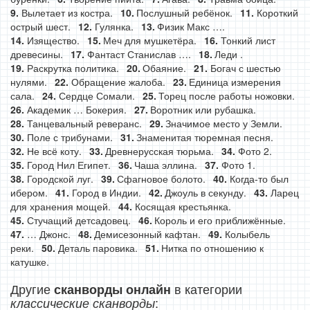
Вылетает из костра.
Послушный ребёнок.
Короткий
острый шест.
Гулянка.
Физик Макс ….
Изящество.
Меч для мушкетёра.
Тонкий лист
древесины.
Фантаст Станислав ….
Леди .
Раскрутка политика.
Обаяние.
Богач с шестью
нулями.
Обращение жалоба.
Единица измерения
сала.
Сердце Сомали.
Торец после работы ножовки.
Академик … Бокерия.
Воротник или рубашка.
Танцевальный реверанс.
Значимое место у Земли.
Поле с трибунами.
Знаменитая тюремная песня.
Не всё коту.
Древнерусская тюрьма.
Фото 2.
Город Нил Египет.
Чаша эллина.
Фото 1.
Городской луг.
Сфагновое болото.
Когда-то был
ибером.
Город в Индии.
Джоуль в секунду.
Ларец
для хранения мощей.
Косящая крестьянка.
Стучащий детсадовец.
Король и его приближённые.
… Джонс.
Демисезонный кафтан.
Колыбель
реки.
Деталь паровика.
Нитка по отношению к
катушке.
Другие
в категории
сканворды онлайн
:
классические сканворды