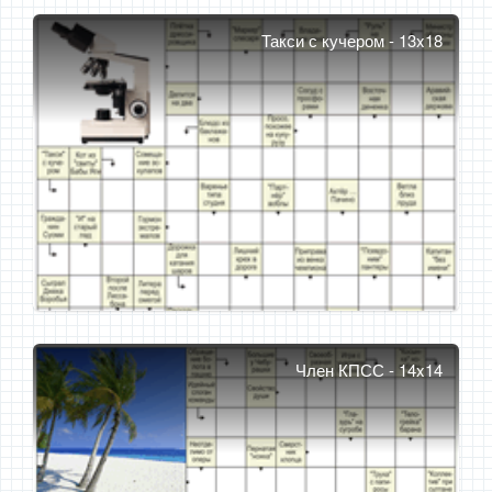
Такси с кучером - 13x18
Член КПСС - 14x14