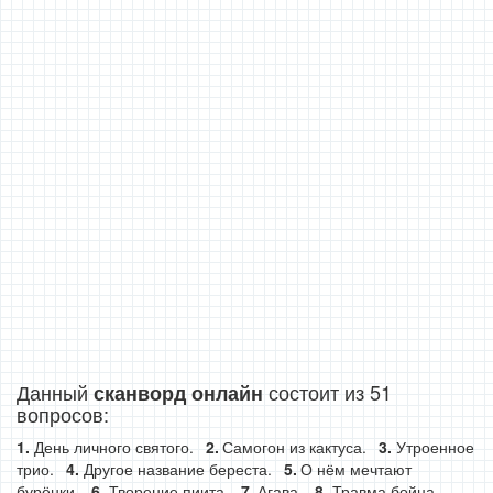
Данный
состоит из 51
сканворд онлайн
вопросов:
День личного святого.
Самогон из кактуса.
Утроенное
трио.
Другое название береста.
О нём мечтают
бурёнки.
Творение пиита.
Агава.
Травма бойца.