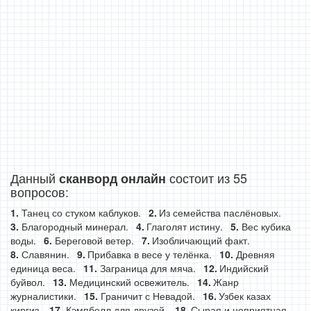
Данный
состоит из 55
сканворд онлайн
вопросов:
Танец со стуком каблуков.
Из семейства паслёновых.
Благородный минерал.
Глаголят истину.
Вес кубика
воды.
Береговой ветер.
Изобличающий факт.
Славянин.
Прибавка в весе у телёнка.
Древняя
единица веса.
Заграница для мяча.
Индийский
буйвол.
Медицинский освежитель.
Жанр
журналистики.
Граничит с Невадой.
Узбек казах
киргиз.
Кэмпбелл для друзей.
Сырая и неприятная