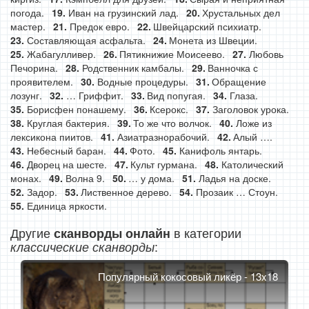
погода.
Иван на грузинский лад.
Хрустальных дел
мастер.
Предок евро.
Швейцарский психиатр.
Составляющая асфальта.
Монета из Швеции.
Жабагулливер.
Пятикнижие Моисеево.
Любовь
Печорина.
Родственник камбалы.
Ванночка с
проявителем.
Водные процедуры.
Обращение
лозунг.
… Гриффит.
Вид попугая.
Глаза.
Борисфен понашему.
Ксерокс.
Заголовок урока.
Круглая бактерия.
То же что волчок.
Ложе из
лексикона пиитов.
Азиатразнорабочий.
Алый ….
Небесный баран.
Фото.
Канифоль янтарь.
Дворец на шесте.
Культ гурмана.
Католический
монах.
Волна 9.
… у дома.
Ладья на доске.
Задор.
Лиственное дерево.
Прозаик … Стоун.
Единица яркости.
Другие
в категории
сканворды онлайн
:
классические сканворды
Популярный кокосовый ликёр - 13x18