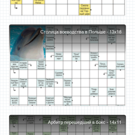
Столица воеводства в Польше - 13x18
Арбитр перешедший в бокс - 14x11