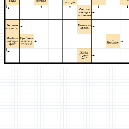
воды
буйвол
погода
Состав-
ляющая
асфальта
Берего-
Монета из
вой ветер
Швеции
Изобли-
Прибавка
…
чающий
в весе у
Гриффит
факт
телёнка
Жаба-
"гулли-
вер"