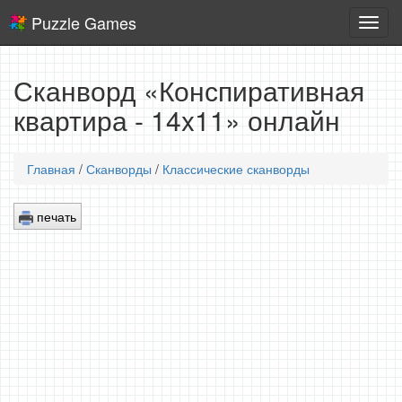
Puzzle Games
Логич
игры
Сканворд «Конспиративная
квартира - 14x11» онлайн
Главная
/
Сканворды
/
Классические сканворды
печать