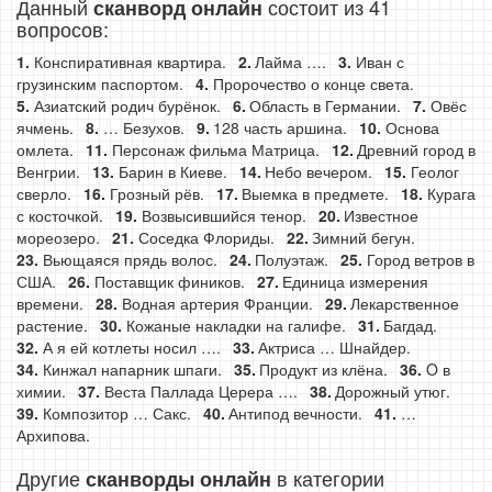
Данный
состоит из 41
сканворд онлайн
вопросов:
Конспиративная квартира.
Лайма ….
Иван с
грузинским паспортом.
Пророчество о конце света.
Азиатский родич бурёнок.
Область в Германии.
Овёс
ячмень.
… Безухов.
128 часть аршина.
Основа
омлета.
Персонаж фильма Матрица.
Древний город в
Венгрии.
Барин в Киеве.
Небо вечером.
Геолог
сверло.
Грозный рёв.
Выемка в предмете.
Курага
с косточкой.
Возвысившийся тенор.
Известное
мореозеро.
Соседка Флориды.
Зимний бегун.
Вьющаяся прядь волос.
Полуэтаж.
Город ветров в
США.
Поставщик фиников.
Единица измерения
времени.
Водная артерия Франции.
Лекарственное
растение.
Кожаные накладки на галифе.
Багдад.
А я ей котлеты носил ….
Актриса … Шнайдер.
Кинжал напарник шпаги.
Продукт из клёна.
O в
химии.
Веста Паллада Церера ….
Дорожный утюг.
Композитор … Сакс.
Антипод вечности.
…
Архипова.
Другие
в категории
сканворды онлайн