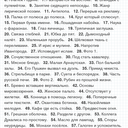
пулемётом.
Занятие сидящего непоседы.
Жанр
лирической поэзии.
Антилопа.
Перерыв на рекламу.
Палка от полюса до полюса.
Круг который сплюснут.
Первая буква имени.
Лошадиная набойка.
Наука
о фараонах.
Глаз яичницы.
Тряпичная заглушка.
Связка стеблей.
Юбка до пят.
Дымоходный
налёт.
Маленькая прорубь.
Шёлковая ткань с
переливами.
И ирис и мулине.
Напротив
Ивангорода.
Исповедует ислам.
Фото 1.
Сочувственное отношение.
Под стать кавалеру.
Мясное блюдо.
Малая Арнаутская.
Пол бальной
залы.
Его Пушкин вызвал на дуэль.
Прикид чекиста.
Стрельбище в парке.
Суета и беспорядок.
Часть
русской печи.
Фото 2.
Рубин из прошлой жизни.
Бревно вставшее вертикально.
Основы
мировоззрения.
Женское пальто.
Отсутствует у
жилетки.
Конница в помощь легиону.
Поперечные
нити текстиля.
Окантовка ботинка.
Назойливая
мелодия.
Кафе где есть стойка.
Предвестник огня.
Грешная оболочка.
Раздели с другом.
Коллега
Дукалиса по-простому.
Масло для лампад.
Споры
неурядицы.
Монахи посёлок.
Галоген и успокоитель.