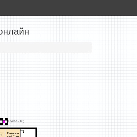
 онлайн
Буква (
10
)
Солнеч-
ич"
ный "пе-