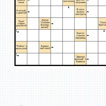
нин-юнец
нина
леграмм
В него
И нотный,
можно
и девичий
смотреть
Автор
"База"
"Собаки
"Сал
старых
Баскер-
брита
рукописей
вилей"
Бык из
страны
пирамид
"Район" у
Блажен-
монголов
ный покой
"Двугри-
венный" с
Кавказа