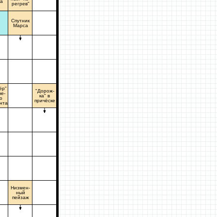
па
регрев"
Спутник
Марса
ёр"
"Дорож-
че-
ка" в
о
причёске
нта
Низмен-
ный
пейзаж