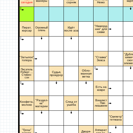
манеры
кар
сегодня
сорняк
Немо
"Наморд-
Пират,
Идёт
Огромный
ник" для
корсар
олень
после аза
сивки
"Дубл
"Затылок"
"Ставка"
хими
топора
Зевса
ског
элеме
Писатель
Обло-
Судья,
Роберт …
манная
Стивен-
прокурор
ветка
сон
Есть на
ковре
"Раздел-
Вокалист
Конфета,
След от
ка"
… Пав-
молоко
ушиба
лиашвили
материи
"Скипетр"
гетмана
"Грош"
Аппарат
Дворя-
римля-
для те-