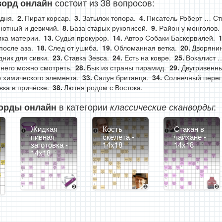
состоит из 38 вопросов:
ворд онлайн
дня.
Пират корсар.
Затылок топора.
Писатель Роберт … Ст
нотный и девичий.
База старых рукописей.
Район у монголов.
ка материи.
Судья прокурор.
Автор Собаки Баскервилей.
после аза.
След от ушиба.
Обломанная ветка.
Дворяни
ник для сивки.
Ставка Зевса.
Есть на ковре.
Вокалист 
 него можно смотреть.
Бык из страны пирамид.
Двугривенны
 химического элемента.
Салун британца.
Солнечный перег
ка в причёске.
Лютня родом с Востока.
в категории
:
орды онлайн
классические сканворды
Жидкая
Кость
Стакан в
пивная
скелета -
чайхане -
заготовка -
14x18
14x18
14x18