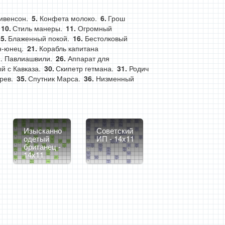
ивенсон.
Конфета молоко.
Грош
Стиль манеры.
Огромный
Блаженный покой.
Бестолковый
н-юнец.
Корабль капитана
… Павлиашвили.
Аппарат для
й с Кавказа.
Скипетр гетмана.
Родич
рев.
Спутник Марса.
Низменный
Изысканно
Советский
одетый
ИП - 14x11
британец -
14x11