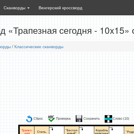
Сканворды
Венгерский кроссворд
д «Трапезная сегодня - 10x15»
ворды
/
Классические сканворды
Сброс
Проверка
Сохранить
Слово (
10
)
Трапез-
"Бестол-
Корабль
Стиль,
"Род
ная
ковый"
капитана