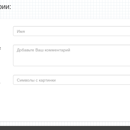
ии:
: