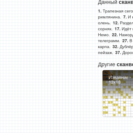
Данный
скан
Трапезная сего
римлянина.
И 
олень.
Раздел
сорняк.
Идёт 
Немо.
Наморд
телеграмм.
В
карпа.
Дублёр
пейзаж.
Дорож
Другие
сканв
Изваяние -
13x18