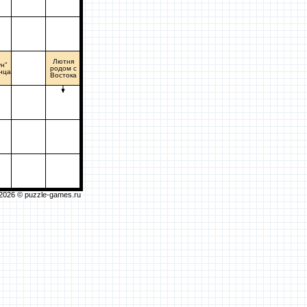
Лютня
ун"
родом с
нца
Востока
2026 ©
puzzle-games.ru