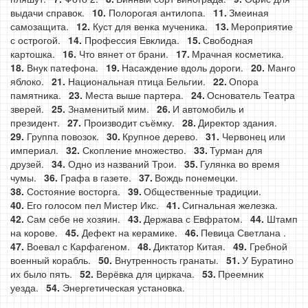
выдачи справок.
Полорогая антилопа.
Змеиная
самозащита.
Куст для венка мученика.
Мероприятие
с острогой.
Профессия Евклида.
Свободная
картошка.
Что вянет от брани.
Мрачная косметика.
Внук патефона.
Насаждение вдоль дороги.
Манго
яблоко.
Национальная птица Бельгии.
Опора
памятника.
Места выше партера.
Основатель Театра
зверей.
Знаменитый мим.
И автомобиль и
президент.
Производит съёмку.
Директор здания.
Группа повозок.
Крупное дерево.
Червонец или
империал.
Скопление множество.
Турман для
друзей.
Одно из названий Трои.
Гулянка во время
чумы.
Графа в газете.
Вождь понемецки.
Состояние восторга.
Общественные традиции.
Его голосом пел Мистер Икс.
Сигнальная железка.
Сам себе не хозяин.
Держава с Евфратом.
Штамп
на корове.
Дефект на керамике.
Певица Светлана .
Воевал с Карфагеном.
Диктатор Китая.
Гребной
военный корабль.
Внутренность гранаты.
У Буратино
их было пять.
Верёвка для циркача.
Преемник
уезда.
Энергетическая установка.