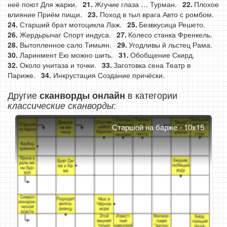
неё поют Для жарки.
Жгучие глаза … Турман.
Плохое
влияние Приём пищи.
Поход в тыл врага Авто с ромбом.
Старший брат мотоцикла Лаж.
Безвкусица Решето.
Жердьрычаг Спорт индуса.
Колесо станка Френкель.
Вытопленное сало Тимьян.
Угодливы й льстец Рама.
Ларинмент Ею можно шить.
Обобщение Скирд.
Около унитаза и точки.
Заготовка сена Театр в
Париже.
Инкрустация Создание причёски.
Другие
в категории
сканворды онлайн
:
классические сканворды
Старшой на барже - 10x15