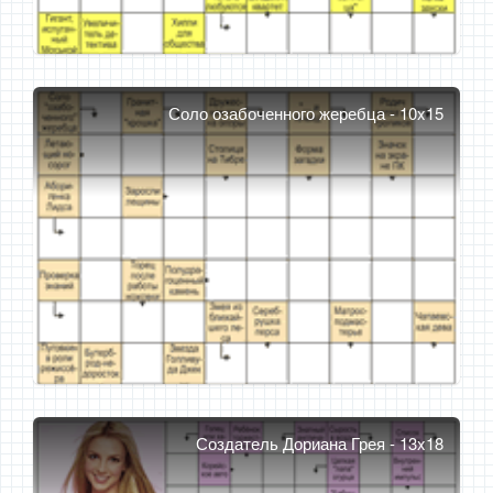
Соло озабоченного жеребца - 10x15
Создатель Дориана Грея - 13x18