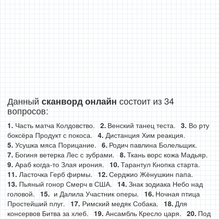
Данный
состоит из 34
сканворд онлайн
вопросов:
Часть матча Колдовство.
Венский танец теста.
Во рту
боксёра Продукт с покоса.
Дистанция Хим реакция.
Усушка мяса Порицание.
Родич павлина Болельщик.
Богиня ветерка Лес с зубрами.
Ткань ворс кожа Мадьяр.
Араб когда-то Злая ирония.
Тарантул Кнопка старта.
Ласточка Герб фирмы.
Серджио Жёнушкин папа.
Пьяный гонор Смерч в США.
Знак зодиака Небо над
головой.
и Далила Участник оперы.
Ночная птица
Простейший плуг.
Римский медяк Собака.
Для
консервов Битва за хлеб.
Ансамбль Кресло царя.
Под