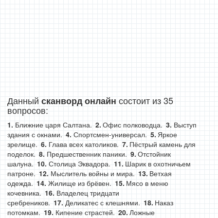
Данный
состоит из 35
сканворд онлайн
вопросов:
Ближние царя Салтана.
Офис полководца.
Выступ
здания с окнами.
Спортсмен-универсал.
Яркое
зрелище.
Глава всех католиков.
Пёстрый камень для
поделок.
Предшественник паники.
Отстойник
шалуна.
Столица Эквадора.
Шарик в охотничьем
патроне.
Мыслитель войны и мира.
Ветхая
одежда.
Жилище из брёвен.
Мясо в меню
кочевника.
Владелец тридцати
сребреников.
Деликатес с клешнями.
Наказ
потомкам.
Кипение страстей.
Ложные