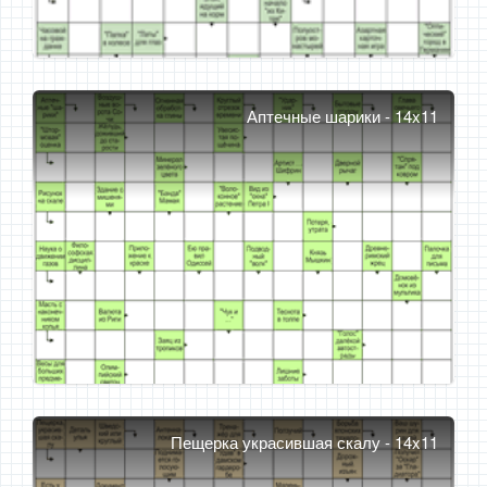
Аптечные шарики - 14x11
Пещерка украсившая скалу - 14x11