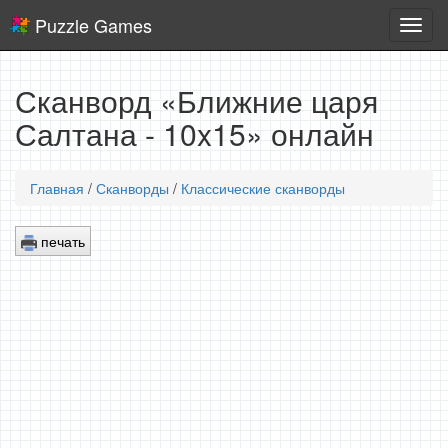
Puzzle Games
Логич
игры
Сканворд «Ближние царя
Салтана - 10x15» онлайн
Главная
/
Сканворды
/
Классические сканворды
печать