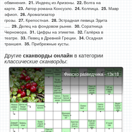
обвинения.
Индеец из Аризоны.
Волга на
карте.
Автор романа Консуэло.
Колпица.
Мавр
эфиоп.
Ароматизатор
грозы.
Крепостная.
Эстрадная певица Эдита
….
Делец на фондовом рынке.
Соратница
Черномора.
Цифры на этикетке.
Галёрка в
театре.
Певец в Древней Греции.
Осадная
траншея.
Прибрежные кусты.
Другие
в категории
сканворды онлайн
:
классические сканворды
Фиаско разведчика - 13x18