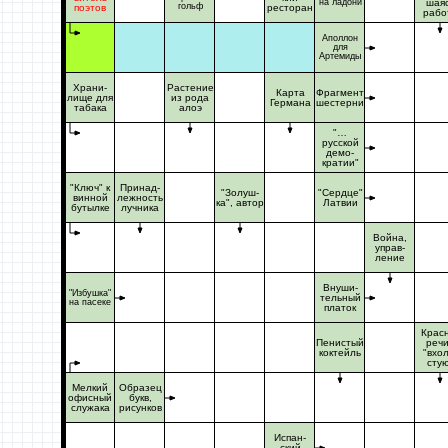
на ладони
шая
гольф
поэтов
ресторан
рабо
Аполлон
для
Артемиды
Храни-
Растение
Карта
Фрагмент
лище для
из рода
Германа
шестерни
табака
алоэ
"…
русской
демо-
кратии"
"Ключ" к
Принад-
"Золуш-
"Сердце"
винной
лежность
ка", автор
Латвии
бутылке
лучника
Война,
управ-
ление
Внуши-
"Избушка"
тельный
на пасеке
платок
Крас
Пенистый
реч
коктейль
"вхол
сту
Мелкий
Образец
офисный
букв,
служака
рисунков
Испан-
ский