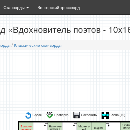
Сканворды
Венгерский кроссворд
д «Вдохновитель поэтов - 10x1
ворды
/
Классические сканворды
Сброс
Проверка
Сохранить
Слово (
10
)
Силь
Вдохно-
Малень-
На голове
прие
Вид как
витель
игрока в
кий