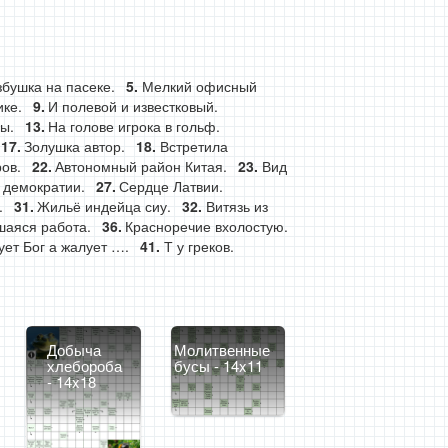
збушка на пасеке.
Мелкий офисный
ке.
И полевой и известковый.
ы.
На голове игрока в гольф.
Золушка автор.
Встретила
ов.
Автономный район Китая.
Вид
 демократии.
Сердце Латвии.
.
Жильё индейца сиу.
Витязь из
шаяся работа.
Красноречие вхолостую.
ет Бог а жалует ….
Т у греков.
Добыча
Молитвенные
хлебороба
бусы - 14x11
- 14x18