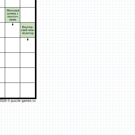
Женская
шляпа с
ленточ-
ками
Венгер-
ский ком-
позитор
2026 ©
puzzle-games.ru