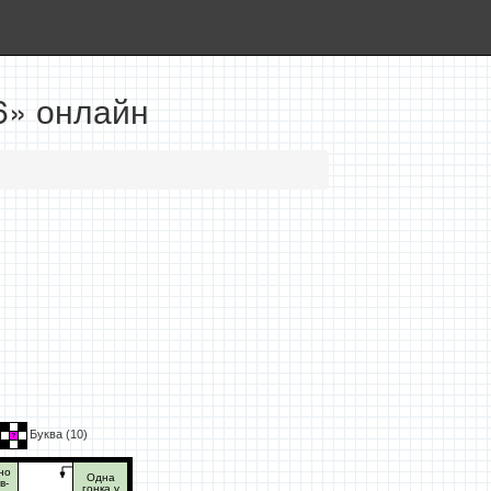
6» онлайн
Буква (
10
)
но
Одна
в-
гонка у