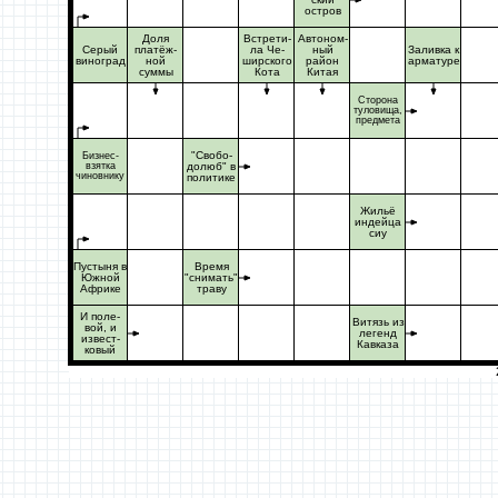
остров
Доля
Встрети-
Автоном-
Серый
платёж-
ла Че-
ный
Заливка к
виноград
ной
ширского
район
арматуре
суммы
Кота
Китая
Сторона
туловища,
предмета
"Свобо-
Бизнес-
взятка
долюб" в
чиновнику
политике
Жильё
индейца
сиу
Пустыня в
Время
Южной
"снимать"
Африке
траву
И поле-
Витязь из
вой, и
легенд
извест-
Кавказа
ковый