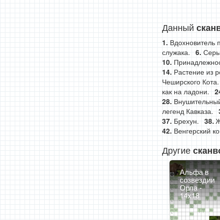
Данный
скан
Вдохновитель п
служака.
Серы
Принадлежнос
Растение из р
Чеширского Кота.
как на ладони.
Внушительный
легенд Кавказа.
Брехун.
Ж
Венгерский ко
Другие
сканв
Альфа в
созвездии
Орла -
14x18