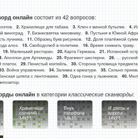
состоит из 42 вопросов:
ворд онлайн
оэтов.
Хранилище для табака.
Ключ к винной бутылке.
И
й виноград.
Бизнесвзятка чиновнику.
Пустыня в Южной Афри
ть лучника.
Образец букв рисунков.
Доля платёжной сумм
ода алоэ.
Свободолюб в политике.
Время снимать траву.
Маленький ресторан.
Карта Германа.
Испанский остр
Аполлон для Артемиды.
Фрагмент шестерни.
… русской
 платок.
Пенистый коктейль.
Сторона туловища предмета
Война управление.
Заливка к арматуре.
Сильно приев
енская шляпа с ленточками.
Одна гонка у лыжников.
Милу
мпозитор.
в категории
:
орды онлайн
классические сканворды
Хранилище
Внук
И дверь и
солений -
патефона -
ворота -
14x11
14x11
14x11