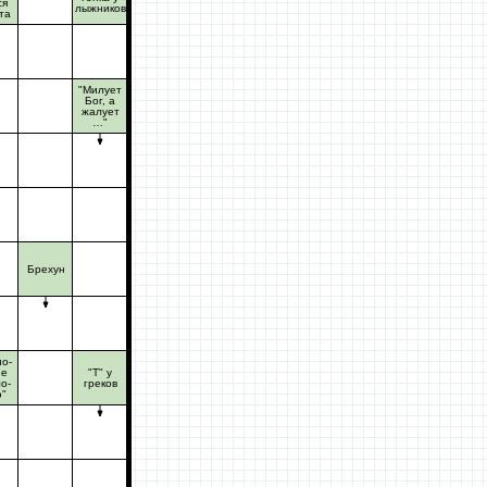
ся
лыжников
та
"Милует
Бог, а
жалует
…"
Брехун
но-
ие
"Т" у
о-
греков
ю"