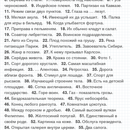
чернокожий.
Индейское племя.
Партизан на Кавказе.
Режим связи двух пунктов.
Глаза на … лезут.
Мелкая акула.
Имеющий их да услышит.
Палка
для игры в бильярд.
Когда улыбается фортуна.
Приправа к пельменям.
Их обычно кладут в салат.
Соавтор либреттиста.
Воинское подразделение.
Авто из Сеула.
Плод похожий на грушу.
Река
питающая Париж.
Утеплитель.
Завоеватель Сибири.
Жанр в поэзии.
К нему призывал Карлсон.
Серёдка живота.
Кража со стоянки.
Фото 1.
Сорт дорогого хрусталя.
Самая масштабная
инфекция.
… Алентова.
Ретроглаз.
Дорога
вблизи фронта.
Стимул для лошади.
Спорт для
рысаков.
Изучающий строение тела.
Есть на детской
площадке.
Сотка англичанина.
Восточное
государство.
Горе-воин.
Газ - показатель грозы.
Бездоказательная теорема.
Ярус небоскрёба.
Конец любого рангоута.
Комнатная цокотуха.
Между порохом и дробью.
Самый высокий вулкан
Филиппин.
Жёлтосиний попугай.
Единственный в
своём роде.
Картинка на коже.
Обслуга президента.
Открытая галерея внутри церкви.
Два сапога.