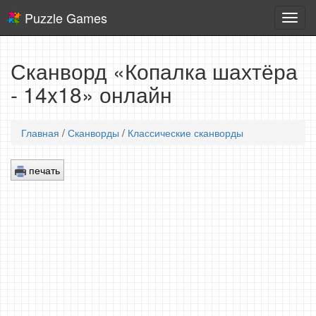
Puzzle Games
Логич
игры
Сканворд «Копалка шахтёра
- 14x18» онлайн
Главная
/
Сканворды
/
Классические сканворды
печать