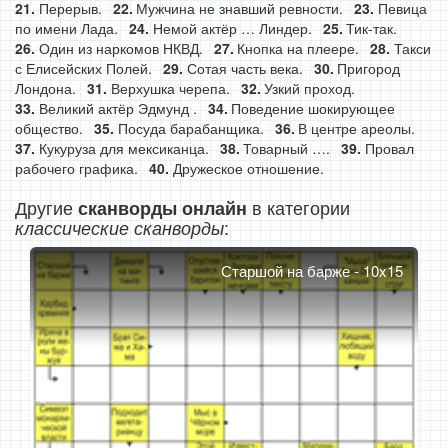
Перерыв.
Мужчина не знавший ревности.
Певица
по имени Лада.
Немой актёр … Линдер.
Тик-так.
Один из наркомов НКВД.
Кнопка на плеере.
Такси
с Елисейских Полей.
Сотая часть века.
Пригород
Лондона.
Верхушка черепа.
Узкий проход.
Великий актёр Эдмунд .
Поведение шокирующее
общество.
Посуда барабанщика.
В центре ареолы.
Кукуруза для мексиканца.
Товарный ….
Провал
рабочего графика.
Дружеское отношение.
Другие
в категории
сканворды онлайн
:
классические сканворды
Старшой на барже - 10x15