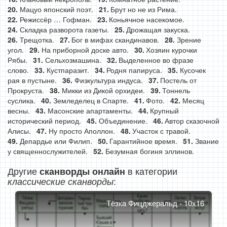
Мацуо японский поэт.
Брут но не из Рима.
Режиссёр … Гофман.
Коньячное насекомое.
Складка разворота газеты.
Дрожащая закуска.
Трещотка.
Бог в мифах скандинавов.
Зрение
угол.
На приборной доске авто.
Хозяин курочки
Рябы.
Сельхозмашина.
Выделенное во фразе
слово.
Кустпаразит.
Родня папируса.
Кусочек
рая в пустыне.
Физкультура индуса.
Постель от
Прокруста.
Микки из Дикой орхидеи.
Тоннель
суслика.
Земледелец в Спарте.
Фото.
Месяц
весны.
Масонские апартаменты.
Крупный
исторический период.
Объединение.
Автор сказочной
Алисы.
Ну просто Аполлон.
Участок с травой.
Депардье или Филип.
Гарантийное время.
Звание
у священнослужителей.
Безумная богиня эллинов.
Другие
в категории
сканворды онлайн
:
классические сканворды
Тёзка Фицджеральд - 10x16