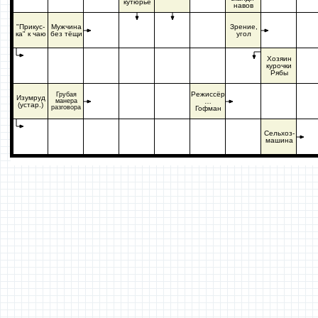
кутюрье
навов
"Прикус-
Мужчина
Зрение,
ка" к чаю
без тёщи
угол
Хозяин
курочки
Рябы
Режиссёр
Грубая
Изумруд
манера
…
(устар.)
разговора
Гофман
Сельхоз-
машина