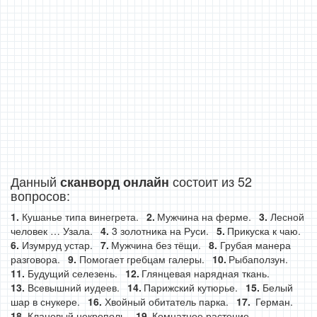
Данный
состоит из 52
сканворд онлайн
вопросов:
Кушанье типа винегрета.
Мужчина на ферме.
Лесной
человек … Узала.
3 золотника на Руси.
Прикуска к чаю.
Изумруд устар.
Мужчина без тёщи.
Грубая манера
разговора.
Помогает гребцам галеры.
Рыбаползун.
Будущий селезень.
Глянцевая нарядная ткань.
Всевышний иудеев.
Парижский кутюрье.
Белый
шар в снукере.
Хвойный обитатель парка.
Герман.
Клановый некрополь.
Комнатное растение.