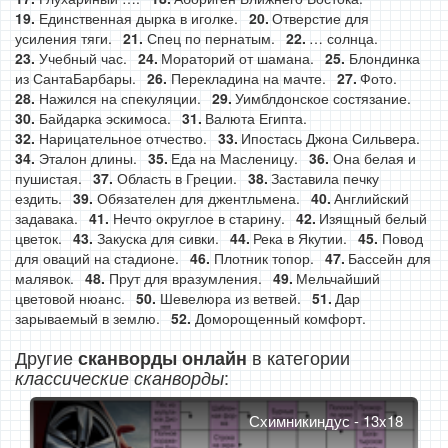
Единственная дырка в иголке.
Отверстие для
усиления тяги.
Спец по пернатым.
… солнца.
Учебный час.
Мораторий от шамана.
Блондинка
из СантаБарбары.
Перекладина на мачте.
Фото.
Нажился на спекуляции.
Уимблдонское состязание.
Байдарка эскимоса.
Валюта Египта.
Нарицательное отчество.
Ипостась Джона Сильвера.
Эталон длины.
Еда на Масленицу.
Она белая и
пушистая.
Область в Греции.
Заставила печку
ездить.
Обязателен для джентльмена.
Английский
задавака.
Нечто округлое в старину.
Изящный белый
цветок.
Закуска для сивки.
Река в Якутии.
Повод
для оваций на стадионе.
Плотник топор.
Бассейн для
малявок.
Прут для вразумления.
Мельчайший
цветовой нюанс.
Шевелюра из ветвей.
Дар
зарываемый в землю.
Доморощенный комфорт.
Другие
в категории
сканворды онлайн
:
классические сканворды
Схимникиндус - 13x18