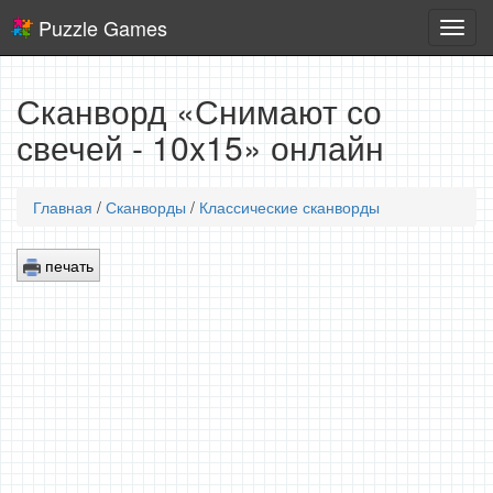
Puzzle Games
Логич
игры
Сканворд «Снимают со
свечей - 10x15» онлайн
Главная
/
Сканворды
/
Классические сканворды
печать