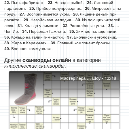
Пьехафабрикант.
Невод с рыбой.
Литовский
парламент.
Прибор полупроводник.
Микроволны на
пруду.
Воспринимается ухом.
Лишние деньги при
расчёте.
Назойливая мелодия.
Из поющих жителей
леса.
Кольцо у лимонки.
Раскалённые угли.
…
Чен Ир.
Персонаж Гамлета.
Зимние наладонники.
Кольцо на талии гимнастки.
Библейский уголовник.
Жара в Каракумах.
Главный компонент бронзы.
Военная коммуналка.
Другие
в категории
сканворды онлайн
:
классические сканворды
Мастер пера … Шоу - 13x18