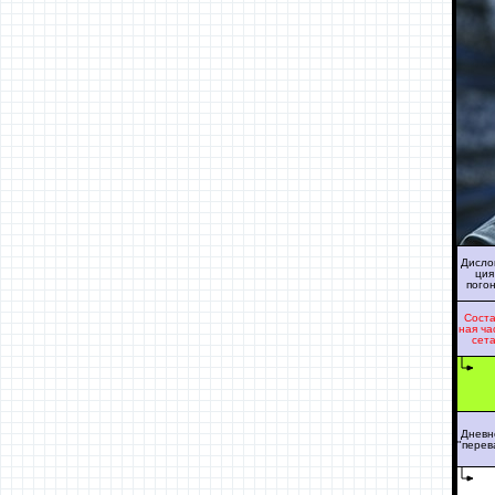
Дисло
ция
пого
Соста
ная ча
сет
Дневн
"перев