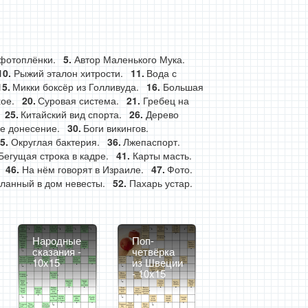
фотоплёнки.
Автор Маленького Мука.
Рыжий эталон хитрости.
Вода с
Микки боксёр из Голливуда.
Большая
ое.
Суровая система.
Гребец на
Китайский вид спорта.
Дерево
е донесение.
Боги викингов.
Округлая бактерия.
Лжепаспорт.
Бегущая строка в кадре.
Карты масть.
На нём говорят в Израиле.
Фото.
ланный в дом невесты.
Пахарь устар.
Народные
Поп-
сказания -
четвёрка
10x15
из Швеции
- 10x15