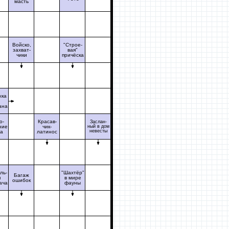
масть
Войско,
"Строе-
захват-
вая"
чики
причёска
жка
ана
о-
Красав-
Заслан-
ние
чик-
ный в дом
невесты
та
латинос
ль-
"Шахтёр"
Багаж
я
в мире
ошибок
ача
фауны