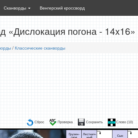
Сканворды
Венгерский кроссворд
д «Дислокация погона - 14x16»
ворды
/
Классические сканворды
Сброс
Проверка
Сохранить
Слово (
10
)
Грузин-
Лестнич-
Сын
ское
ный