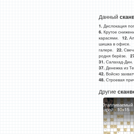
Данный
скан
Дислокация пог
Крутое снижен
карасями.
Ал
шишка в офисе.
галере.
Свеч
родня берёзе.
Салахад-Дин.
Денежка из Те
Войско захват
Строевая при
Другие
сканв
Отапливаемый
сарай - 10x15