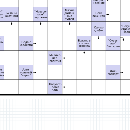
несение
Мягкие
л"
"Невесо-
Бизоны,
домаш-
Боги
о-
мое"
охотники
ние
викингов
нки
пирожное
туфли
"Бегу
Салах-
строка
ад-Дин
кад
р
"Округ-
Волокно в
нь-
Вода с
составе
лая"
карасями
брезента
бактерия
"
Миллио-
нер-
политик
ое
Алко-
Лже-
ние
гольный
паспорт
ёта
"сироп"
Полуост-
ров в
Азии