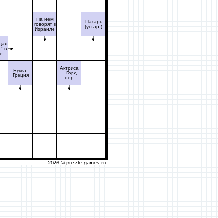
На нём
Пахарь
говорят в
(устар.)
Израиле
щая
" в
ре
Актриса
Буква,
… Гард-
Греция
нер
2026 ©
puzzle-games.ru