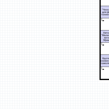
"Чехо
для ф
топлё
Авто
"Мале
кого
Мука
Крут
сниже
самол