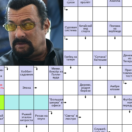
Ахилла
сухое
пролёт
Китайский
Поклажа
Суровая
вид
на
система
спорта
верблюде
Дене
"Сутана"
Гребец на
из
галере
батюшки
Тегер
Микки,
ка-
Приг
Хоббит-
боксёр из
товле
садовник
Голли-
на
тес
вуда
в-
Дерево,
Амбре
сть
Эпоха
родня
клоаки
а
берёзе
"Большая
Футбо
шишка" в
на
офисе
перед
Рыжий
ой
Резак на
"Свеча" в
эталон
ал"
плуге
люстре
хитрости
Служеб-
ное до-