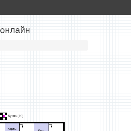
 онлайн
Буква (
10
)
Карты,
Фото