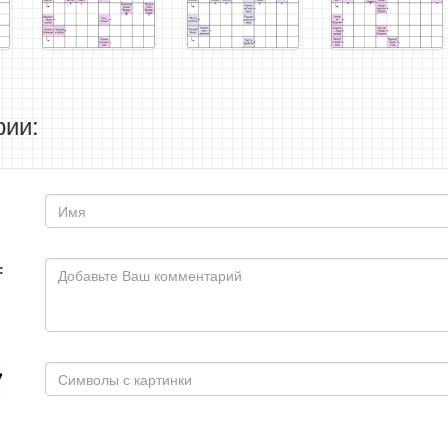
ии:
: