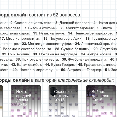
состоит из 52 вопросов:
ворд онлайн
она.
Составная часть сета.
Дневной перевал.
Чехол для 
ие самолёта.
Бизоны охотники.
Хоббитсадовник.
Эпоха.
когольный сироп.
Резак на плуге.
Невесомое пирожное.
Миллионерполитик.
Полуостров в Азии.
Грузинское сух
а в люстре.
Мягкие домашние туфли.
Лестничный пролёт.
Волокно в составе брезента.
Сутана батюшки.
Служебно
Сын Ахилла.
Поклажа на верблюде.
Амбре клоаки.
герана.
Приготовление теста.
Футбольная передача.
чики.
Багаж ошибок.
Буква Греция.
Красавчиклатинос.
чёска.
Шахтёр в мире фауны.
Актриса … Гарднер.
Зас
в категории
:
орды онлайн
классические сканворды
Нечто
Спасение
Войлок
средней
от жары -
для шляп -
длины -
10x15
10x15
10x15