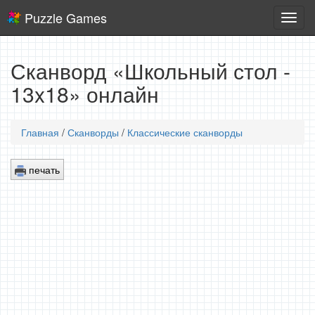
Puzzle Games
Логич
игры
Сканворд «Школьный стол -
13x18» онлайн
Главная
/
Сканворды
/
Классические сканворды
печать