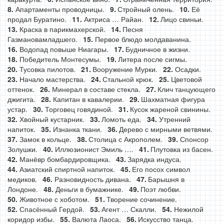
Апартаменты проводницы.
Стройный олень.
Её
продал Буратино.
Актриса … Райан.
Лицо свиньи.
Краска в парикмахерской.
Песня
Газмановамладшего.
Первое блюдо молдаванина.
Водопад повыше Ниагары.
Будничное в жизни.
Победитель Монтесумы.
Литера после сигмы.
Тусовка пилотов.
Вооружение Мурки.
Осадки.
Начало мастерства.
Стальной крюк.
Цветовой
оттенок.
Минерал в составе стекла.
Клич танцующего
джигита.
Капитан в кавалерии.
Шахматная фигура
устар.
Торговец говядиной.
Кусок жареной свинины.
Хвойный кустарник.
Ломоть еда.
Утренний
напиток.
Изнанка ткани.
Дерево с мирными ветвями.
Замок в кольце.
Столица с Акрополем.
Спонсор
Золушки.
Иллюзионист Эмиль ….
Плутовка из басен.
Манёвр бомбардировщика.
Зарядка индуса.
Азиатский спиртной напиток.
Его посох символ
медиков.
Разновидность дивана.
Барышня в
Лондоне.
Деньги в бумажнике.
Поэт любви.
Животное с хоботом.
Творение сочинение.
Спасённый Гердой.
Агент … Скалли.
Нежилой
коридор избы.
Валюта Лаоса.
Искусство танца.