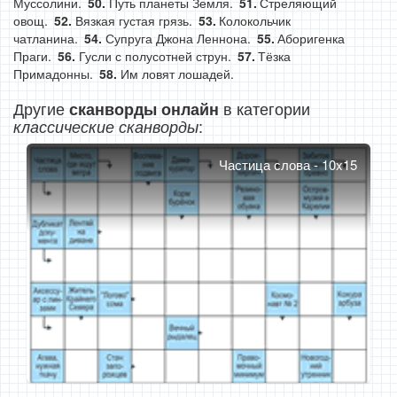
Муссолини.
Путь планеты Земля.
Стреляющий
овощ.
Вязкая густая грязь.
Колокольчик
чатланина.
Супруга Джона Леннона.
Аборигенка
Праги.
Гусли с полусотней струн.
Тёзка
Примадонны.
Им ловят лошадей.
Другие
в категории
сканворды онлайн
:
классические сканворды
Частица слова - 10x15