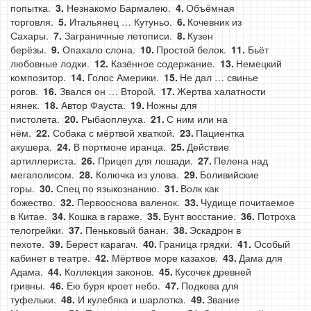
попытка.
Незнакомо Бармалею.
Объёмная
торговля.
Итальянец … Кутуньо.
Кочевник из
Сахары.
Заграничные летописи.
Кузен
берёзы.
Опахало слона.
Простой белок.
Бьёт
любовные лодки.
Казённое содержание.
Немецкий
композитор.
Голос Америки.
Не дал … свинье
рогов.
Звался он … Второй.
Жертва халатности
нянек.
Автор Фауста.
Ножны для
пистолета.
Рыбаоплеуха.
С ним или на
нём.
Собака с мёртвой хваткой.
Пациентка
акушера.
В портмоне иранца.
Действие
артиллериста.
Прицеп для лошади.
Пелена над
мегаполисом.
Колючка из улова.
Боливийские
горы.
Спец по языкознанию.
Волк как
божество.
Первооснова валенок.
Чудище почитаемое
в Китае.
Кошка в гараже.
Бунт восстание.
Потроха
телогрейки.
Пеньковый банан.
Эскадрон в
пехоте.
Берест карагач.
Граница грядки.
Особый
кабинет в театре.
Мёртвое море казахов.
Дама для
Адама.
Коллекция законов.
Кусочек древней
гривны.
Ею буря кроет небо.
Подкова для
туфельки.
И кулебяка и шарлотка.
Звание