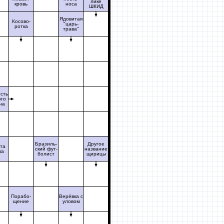
лике
кровь
носа
ШКИД
Ядовитая
Косово-
"царь-
ротка
трава"
сть
ого
на
Бразиль-
Другое
та
ский фут-
название
фа
болист
щирицы
Порабо-
Верёвка с
щение
уловом