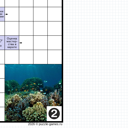
ное
ах
зии
Оценка
у-
мастер-
"
ства в
то
карате
2026 ©
puzzle-games.ru