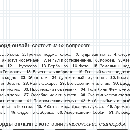
состоит из 52 вопросов:
ворд онлайн
 … Узала.
Громкая подача голоса.
Кудрявая ткань.
Отсут
Так зовут Иоселиани.
И пыл и остервенение.
Короед.
Аве
к.
… Куросава.
Верба ива.
Фото.
Земельный над
в Германии.
Бечева эквилибриста.
Главный член предлож
 в седле.
Эй кто там.
Дуэт который не догонят.
Брехун
тия Земли.
Рай в Сахаре.
Большой кипятильник.
Дзюдо
ый гусляр.
Простейший подъёмник.
Роль Ляли Жемчужной
ль гитары.
Ослабление активности.
Экономическая столи
лное зерна.
Помрачневший воздух.
На безрыбье и он рыб
ность в Бельгии.
Робот из мира Джорджа Лукаса.
Аромати
глы.
Отдел на фабрике.
Американский бобби.
Углевод
в категории
:
орды онлайн
классические сканворды