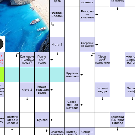
Девы
на малину
монетка
Рысь, но
"Фитиль",
не
"Ералаш"
животное
Собрание
Фото 1
на заводе
ой
Где живут
Певче-
"Звер-
Живно
ек
индейцы
ский
ский"
данн
ла
кечуа?
голос
коллектив
райо
Крупный
моллюск
т
Краси-
ора
Горячий
Защи
Фото 2
тель для
ал-
воздух
сей
волос
ю
Совре-
менная
Батавия
Ломтик
Двоюрод-
йка
хлеба с
Буйвол
ный брат
ену
маслом
Пилада
Ипостась
Комеди-
Священ-
мистера
ант на
ный