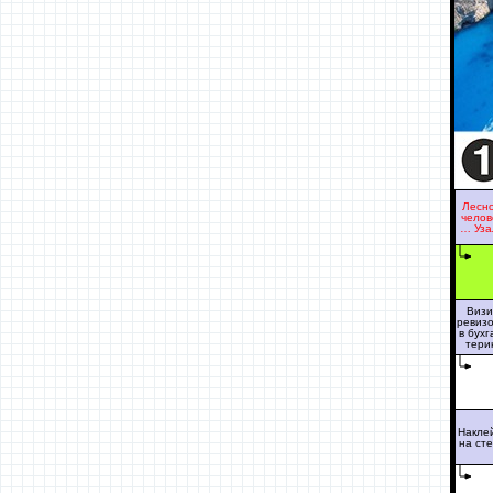
Лесн
челов
… Уза
Визи
ревиз
в бухг
тери
Накле
на ст