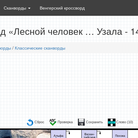
Сканворды
Венгерский кроссворд
д «Лесной человек … Узала - 1
ворды
/
Классические сканворды
Сброс
Проверка
Сохранить
Слово (
10
)
Визан-
Альфа
Похожа
тийская