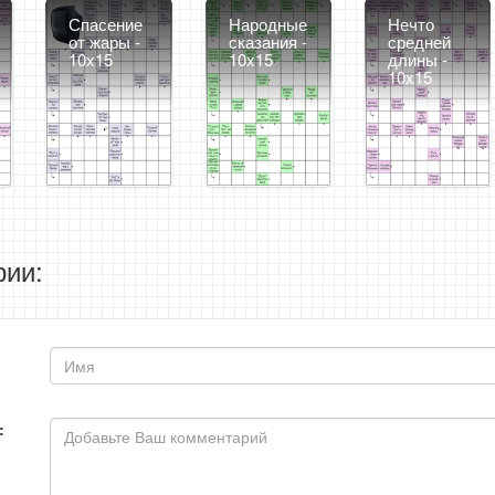
Спасение
Народные
Нечто
от жары -
сказания -
средней
10x15
10x15
длины -
10x15
ии:
: