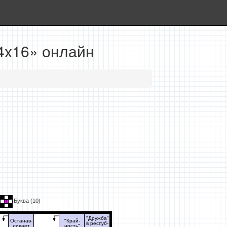
4x16» онлайн
Буква (
10
)
"Дружба"
Останав-
"Край-
в респуб-
ливает
ность"