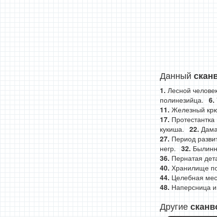
Данный
скан
Лесной человек
полинезийца.
Железный крю
Протестантка 
кукиша.
Дама
Период разви
негр.
Былинн
Пернатая дета
Хранилище по
Целебная мест
Наперсница и
Другие
сканв