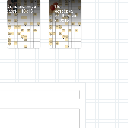
Отапливаемый
Поп-
сарай - 10x15
четвёрка
из Швеции
- 10x15