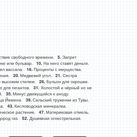
ствие свободного времени.
Запрет
ню или бульвар.
На него ставят деньги.
ел вассала.
Проценты с имущества.
ения.
Медвежий угол.
Сестра
 высоким стилем.
Бульон для окрошки.
 для гигантов.
Холостой и чёрный но не
.
Минус движущийся к аноду.
ца Йемена.
Сельский труженик из Тувы.
а.
Кисловодская минералка.
ческое растение.
Материковая отмель.
ород газ.
Душевная огнестрельная.