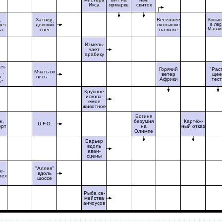
Икса
ярмарке
свиток
,
Затвер-
Весеннее
Копыт
нет
девший
пятнышко
в лес
Малай
ка
снег
на коже
Измель-
чает
арабику
еч-
Горячий
"Раст
…,
Мчать во
ветер
щее
о
весь …
Африки
тес
г"
Крупное
ископа-
емое
животное
Богиня
ж,
безумия
Картёж-
U.F.O.
орт
на
ный отказ
Олимпе
Барьер
вдоль
аван-
сцены
"Аллея"
е-
вдоль
рех
шоссе
Рыба се-
мейства
анчоусов