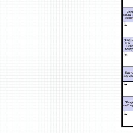
Звук
когда 
звон
"Солн
ный 
неб
вокру
Пари
аэроп
"Разд
тый" о