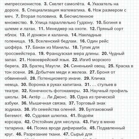
импрессионистов.
Скелет самолёта.
Указатель на
дороге.
Специализация математика.
Нож размером с
меч.
Вторая половина.
Бесчисленное
множество.
Улица параллельно Гудзону.
Богиня в
шлеме и латах.
Менеджер на охоте.
Пряный сорт
яблок.
И донжон и каланча.
Накладные
голенища.
Вселенский бедлам.
Один рейс
шофёра.
Банан из Манилы.
Тупик для
гроссмейстера.
Французская мера длины.
Чудный
запах.
Новоеврейский язык.
Изгиб морского
берега.
Братец Маугли.
Синенький овощ.
Краска в
тон осени.
Добытчик меди и железа.
Броня от
обвинений.
Потенциометр иначе.
Кличка
немца.
Воронка в руках капитана.
… стульев в
театре.
Конечность фотокамеры.
Научный профиль
школы.
Актёр … Ли Джонс.
Одна из греческой
азбуки.
Мышечная связка.
Торговый знак
зодиака.
Из семейства оленей.
Булгаковский
Бегемот.
Судовая шлюпка.
Водоём
корсара.
Отстойник для неслуха.
Рагу в меню
татарина.
Поэма вроде дифирамба.
Подавленный
круг.
Разрезание ткани.
Сырьё для