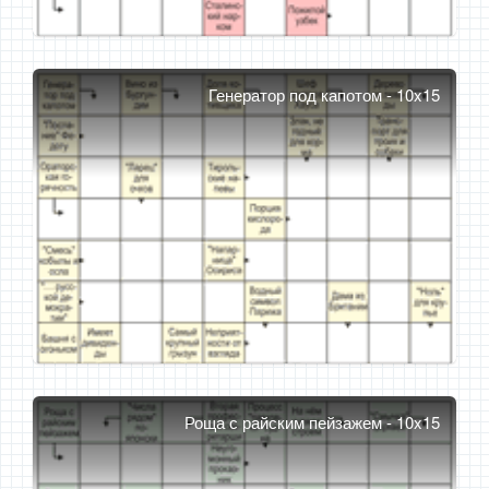
Генератор под капотом - 10x15
Роща с райским пейзажем - 10x15