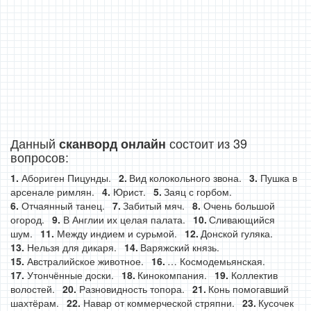
Данный
состоит из 39
сканворд онлайн
вопросов:
Абориген Пицунды.
Вид колокольного звона.
Пушка в
арсенале римлян.
Юрист.
Заяц с горбом.
Отчаянный танец.
Забитый мяч.
Очень большой
огород.
В Англии их целая палата.
Сливающийся
шум.
Между индием и сурьмой.
Донской гуляка.
Нельзя для дикаря.
Варяжский князь.
Австралийское животное.
… Космодемьянская.
Утончённые доски.
Кинокомпания.
Коллектив
волостей.
Разновидность топора.
Конь помогавший
шахтёрам.
Навар от коммерческой стряпни.
Кусочек