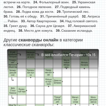
встречи на корте.
Фольклорный воин.
Украинская
лютня.
Погодное явление.
Подводный камень
брака.
Лодка кожа да кости.
Тропический лес.
Готовь её к обеду.
Причинённый ущерб.
Актриса
… Райан.
Автор Квартеронки.
Над головой святого.
Греет душу.
Сауна для Цезаря.
Американский
индеец.
Место для хомута.
Сказание исландца.
Другие
в категории
сканворды онлайн
:
классические сканворды
В неё влюбился Печорин - 10x15