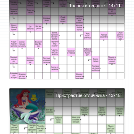
Толчея в тесноте - 14x11
Пристрастие отличника - 13x18