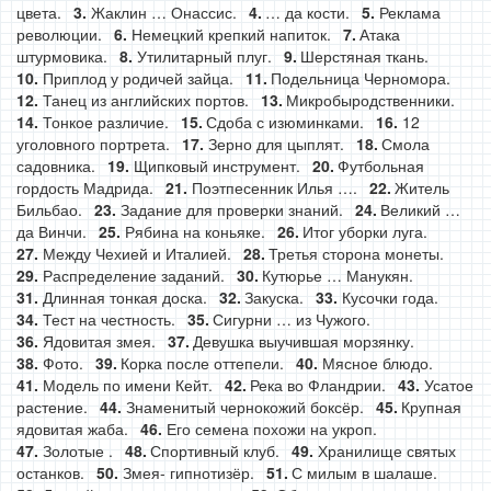
цвета.
Жаклин … Онассис.
… да кости.
Реклама
революции.
Немецкий крепкий напиток.
Атака
штурмовика.
Утилитарный плуг.
Шерстяная ткань.
Приплод у родичей зайца.
Подельница Черномора.
Танец из английских портов.
Микробыродственники.
Тонкое различие.
Сдоба с изюминками.
12
уголовного портрета.
Зерно для цыплят.
Смола
садовника.
Щипковый инструмент.
Футбольная
гордость Мадрида.
Поэтпесенник Илья ….
Житель
Бильбао.
Задание для проверки знаний.
Великий …
да Винчи.
Рябина на коньяке.
Итог уборки луга.
Между Чехией и Италией.
Третья сторона монеты.
Распределение заданий.
Кутюрье … Манукян.
Длинная тонкая доска.
Закуска.
Кусочки года.
Тест на честность.
Сигурни … из Чужого.
Ядовитая змея.
Девушка выучившая морзянку.
Фото.
Корка после оттепели.
Мясное блюдо.
Модель по имени Кейт.
Река во Фландрии.
Усатое
растение.
Знаменитый чернокожий боксёр.
Крупная
ядовитая жаба.
Его семена похожи на укроп.
Золотые .
Спортивный клуб.
Хранилище святых
останков.
Змея- гипнотизёр.
С милым в шалаше.