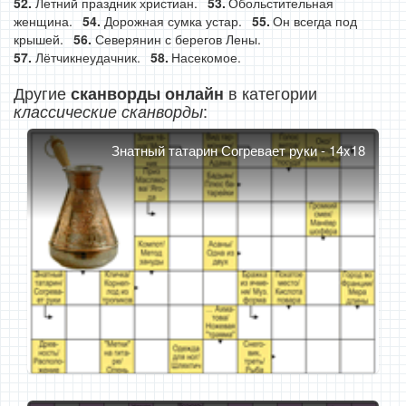
Летний праздник христиан.
Обольстительная
женщина.
Дорожная сумка устар.
Он всегда под
крышей.
Северянин с берегов Лены.
Лётчикнеудачник.
Насекомое.
Другие
в категории
сканворды онлайн
:
классические сканворды
Знатный татарин Согревает руки - 14x18