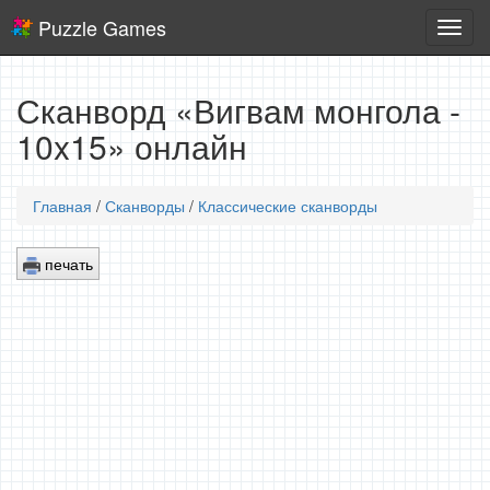
Puzzle Games
Логич
игры
Сканворд «Вигвам монгола -
10x15» онлайн
Главная
/
Сканворды
/
Классические сканворды
печать