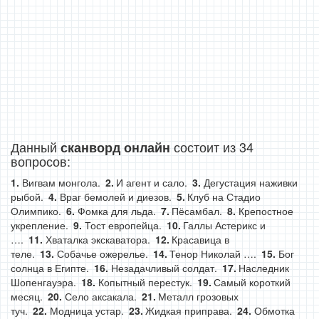
Данный
состоит из 34
сканворд онлайн
вопросов:
Вигвам монгола.
И агент и сало.
Дегустация наживки
рыбой.
Враг бемолей и диезов.
Клуб на Стадио
Олимпико.
Фомка для льда.
Пёсамбал.
Крепостное
укрепление.
Тост европейца.
Галлы Астерикс и
….
Хваталка экскаватора.
Красавица в
теле.
Собачье ожерелье.
Тенор Николай ….
Бог
солнца в Египте.
Незадачливый солдат.
Наследник
Шопенгауэра.
Копытный перестук.
Самый короткий
месяц.
Село аксакала.
Металл грозовых
туч.
Модница устар.
Жидкая приправа.
Обмотка