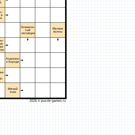
е
с-
 в
ши
Знамени-
Мелкие
тый
волны
часовщик
ин-
ав-
ая
жка
Комплект
к бороде
чка
и
дь
Мягкий
знак
2026 ©
puzzle-games.ru