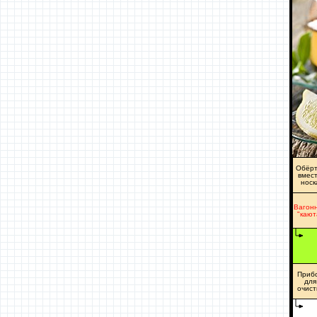
Обёрт
вмес
носк
Вагон
"кают
Приб
для
очист