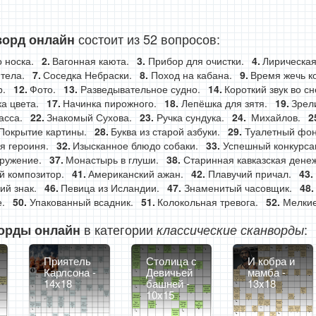
состоит из 52 вопросов:
ворд онлайн
 носка.
Вагонная каюта.
Прибор для очистки.
Лирическая
 тела.
Соседка Небраски.
Поход на кабана.
Время жечь к
р.
Фото.
Разведывательное судно.
Короткий звук во сн
а цвета.
Начинка пирожного.
Лепёшка для зятя.
Зрел
асса.
Знакомый Сухова.
Ручка сундука.
Михайлов.
Покрытие картины.
Буква из старой азбуки.
Туалетный фон
я героиня.
Изысканное блюдо собаки.
Успешный конкурса
ружение.
Монастырь в глуши.
Старинная кавказская денеж
й композитор.
Американский ажан.
Плавучий причал.
ий знак.
Певица из Исландии.
Знаменитый часовщик.
.
Упакованный всадник.
Колокольная тревога.
Мелкие
в категории
:
орды онлайн
классические сканворды
Приятель
Столица с
И кобра и
Карлсона -
Девичьей
мамба -
14x18
башней -
13x18
10x15