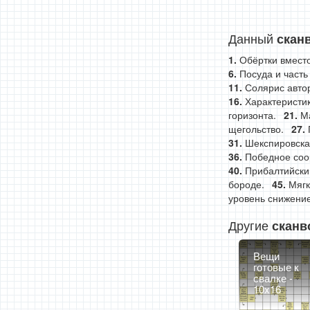
Данный
скан
Обёртки вместо
Посуда и часть
Солярис авто
Характеристик
горизонта.
М
щегольство.
Шекспировска
Победное соо
Прибалтийски
бороде.
Мягк
уровень снижение
Другие
сканв
Вещи
готовые к
свалке -
10x16