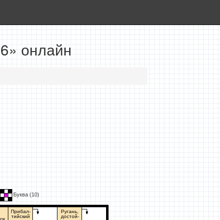
16» онлайн
Буква (
10
)
Прибал-
Ругань,
тийский
достой-
ок