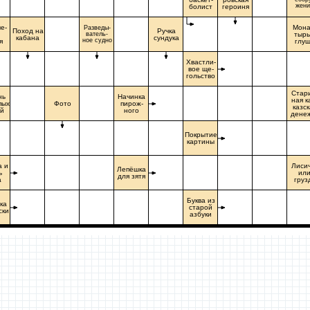
жени
болист
героиня
е-
Мона
Разведы-
Поход на
Ручка
ватель-
тырь
кабана
сундука
ное судно
я
глу
Хвастли-
вое ще-
гольство
Стар
нь
Начинка
ная к
пых
Фото
пирож-
казск
й
ного
дене
Покрытие
картины
а и
Лиси
Лепёшка
ь
ил
для зятя
а
груз
Буква из
ка
старой
ски
азбуки