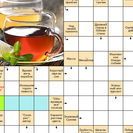
приятие
танчик
Древний
Над
город в
Скупе
линией
Узбеки-
дя
горизонта
стане
Изыскан-
...
ное
Масса
Михайлов
блюдо
собаки
ки
Время
Короткий
то
жечь
звук во
а
корабли
сне
Излишняя
Успеш-
ная
тороп-
ный кон-
а"
ливость
курсант
"Обо-
жравша-
яся"
сосиска
ор
"Соля-
Характе-
Знакомый
рис",
ристика
Сухова
ки
автор
цвета
Грубость,
Шекспи-
Побед
баскет-
ровская
соор