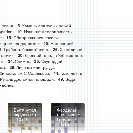
 песня.
Камень для тупых ножей.
орабли.
Излишняя торопливость.
е.
Обожравшаяся сосиска.
ищное предприятие.
Над линией
Грубость баскетболист.
Хвастливое
танчик.
Древний город в Узбекистане.
нт.
Снимок.
Скупердяй.
ка.
Лисичка или груздь.
Кинофильм С Соловьёва.
Комплект к
Ругань достойная площади.
Вода
 волны.
Вытянутая
Феодалы
окружность
при Борисе
- 10x15
Годунове -
10x15