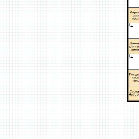
Лирич
ская
песн
Каме
для ту
ноже
Посуд
част
тел
Сосед
Небра