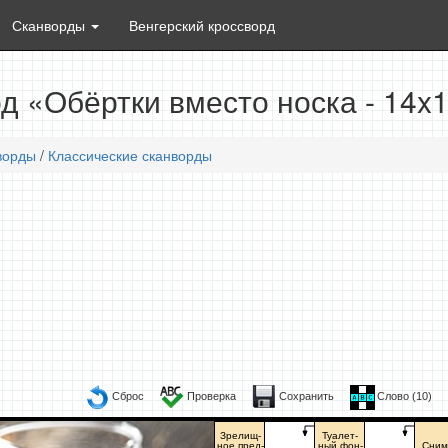
Сканворды
Венгерский кроссворд
д «Обёртки вместо носка - 14x
ворды
/
Классические сканворды
Сброс
Проверка
Сохранить
Слово (
10
)
Зрелищ-
Туалет-
ное пред-
ный фон-
Сним