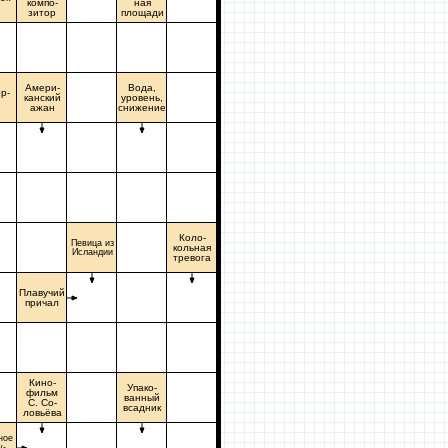
компо-
ная
зитор
площади
Амери-
Вода,
р-
канский
уровень,
й
ажан
снижение
Коло-
Певица из
кольная
Исландии
тревога
Плавучий
причал
Кино-
Упако-
фильм
ванный
С. Со-
всадник
ловьёва
ное
у-