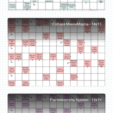
Собака МиккиМауса - 14x11
Расчленитель брёвен - 14x11