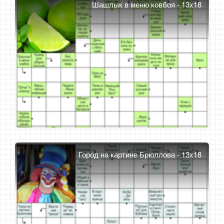
Шашлык в меню ковбоя - 13x18
Город на картине Брюллова - 13x18