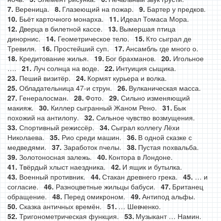
Вереница.
Глазеющий на пожар.
Бартер у предков.
Бьёт карточного монарха.
Идеал Томаса Мора.
Дверца в билетной кассе.
Вымершая птица
динорнис.
Геометрическое тело.
Кто сыграл де
Тревиля.
Простейший суп.
Ансамбль где много о.
Кредитование жилья.
Бог брахманов.
Игольное
….
Луч солнца на воде.
Интуиция сыщика.
Пеший визитёр.
Кормят курьера и волка.
Обладательница 47-и струн.
Вулканическая масса.
Генералосман.
Фото.
Сильно изменяющий
макияж.
Киллер сыгранный Жаном Рено.
Бык
похожий на антилопу.
Сильное чувство возмущения.
Спортивный режиссёр.
Сыграл коллегу Лёхи
Николаева.
Рио среди машин.
В одной сказке с
медведями.
Заработок пчелы.
Пустая похвальба.
Золотоносная залежь.
Контора в Лондоне.
Твёрдый хлыст наездника.
И ящик и бутылка.
Военный противник.
Стакан древнего грека.
… и
согласие.
Разноцветные жильцы бабуси.
Британец
обращение.
Перед омикроном.
Антипод альфы.
Сказка античных времён.
… Шевченко.
Тригонометрическая функция.
Музыкант … Намин.