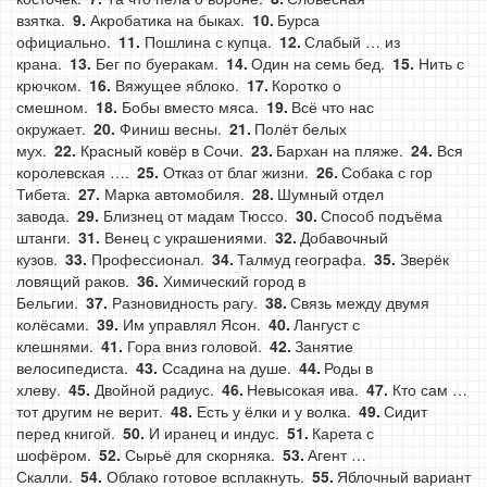
взятка.
Акробатика на быках.
Бурса
официально.
Пошлина с купца.
Слабый … из
крана.
Бег по буеракам.
Один на семь бед.
Нить с
крючком.
Вяжущее яблоко.
Коротко о
смешном.
Бобы вместо мяса.
Всё что нас
окружает.
Финиш весны.
Полёт белых
мух.
Красный ковёр в Сочи.
Бархан на пляже.
Вся
королевская ….
Отказ от благ жизни.
Собака с гор
Тибета.
Марка автомобиля.
Шумный отдел
завода.
Близнец от мадам Тюссо.
Способ подъёма
штанги.
Венец с украшениями.
Добавочный
кузов.
Профессионал.
Талмуд географа.
Зверёк
ловящий раков.
Химический город в
Бельгии.
Разновидность рагу.
Связь между двумя
колёсами.
Им управлял Ясон.
Лангуст с
клешнями.
Гора вниз головой.
Занятие
велосипедиста.
Ссадина на душе.
Роды в
хлеву.
Двойной радиус.
Невысокая ива.
Кто сам …
тот другим не верит.
Есть у ёлки и у волка.
Сидит
перед книгой.
И иранец и индус.
Карета с
шофёром.
Сырьё для скорняка.
Агент …
Скалли.
Облако готовое всплакнуть.
Яблочный вариант