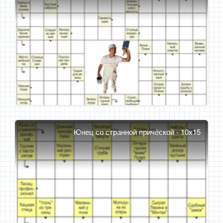
Юнец со странной причёской - 10x15