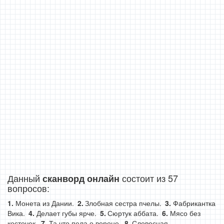
Данный
состоит из 57
сканворд онлайн
вопросов:
Монета из Дании.
Злобная сестра пчелы.
Фабрикантка
Вика.
Делает губы ярче.
Сюртук аббата.
Мясо без
косточек.
Та что пела о вороне.
Словесная