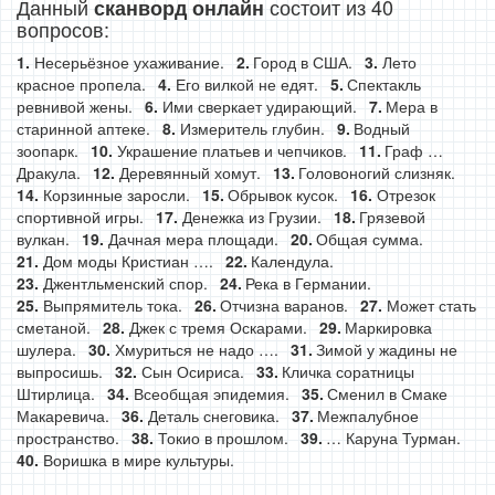
Данный
состоит из 40
сканворд онлайн
вопросов:
Несерьёзное ухаживание.
Город в США.
Лето
красное пропела.
Его вилкой не едят.
Спектакль
ревнивой жены.
Ими сверкает удирающий.
Мера в
старинной аптеке.
Измеритель глубин.
Водный
зоопарк.
Украшение платьев и чепчиков.
Граф …
Дракула.
Деревянный хомут.
Головоногий слизняк.
Корзинные заросли.
Обрывок кусок.
Отрезок
спортивной игры.
Денежка из Грузии.
Грязевой
вулкан.
Дачная мера площади.
Общая сумма.
Дом моды Кристиан ….
Календула.
Джентльменский спор.
Река в Германии.
Выпрямитель тока.
Отчизна варанов.
Может стать
сметаной.
Джек с тремя Оскарами.
Маркировка
шулера.
Хмуриться не надо ….
Зимой у жадины не
выпросишь.
Сын Осириса.
Кличка соратницы
Штирлица.
Всеобщая эпидемия.
Сменил в Смаке
Макаревича.
Деталь снеговика.
Межпалубное
пространство.
Токио в прошлом.
… Каруна Турман.
Воришка в мире культуры.