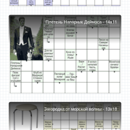
Плетень Напарник Деймоса - 14x11
Загородка от морской волны - 13x18