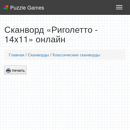
Puzzle Games
Логич
игры
Сканворд «Риголетто -
14x11» онлайн
Главная
/
Сканворды
/
Классические сканворды
печать