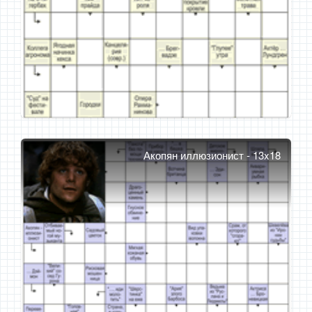
Акопян иллюзионист - 13x18