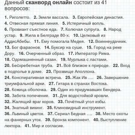
Данный
состоит из 41
сканворд онлайн
вопросов:
Риголетто.
Земли вассала.
Европейская династия.
Отвесная прямая линия.
Истеричный вопль.
Провиант съестное еда.
Колючая супруга.
Народ
устар.
Жила в Белграде 80-х.
Целковый из
АддисАбебы.
Ему помогала Медея.
Воиннеудачник.
Бог фараонов.
Буксир на суше.
Город на реке
Дору.
Очерченный образ.
Император Рима.
Одомашненный сазан.
Мурлыка с ластами.
Беcхребетная труба.
Всё близкое к природе.
Вход
в подполье в доме.
Прозвище Аполлона.
Конспиративная встреча.
Жак Ив ….
Завершение
триумфальной арки.
Гитара в странах Востока.
Кожица оболочка.
Один из придумавших Бендера.
Забота попечение.
Для водостойкой кровли.
Жалящий враг коров.
Почётный угол избы.
Знатный викинг.
Клиновидный инструмент.
Львиный цветок.
Сериал Бедная ….
Место охоты
на фанерных уток.
Бронза компонент.
Выступление
лектора.
Мир и согласие.