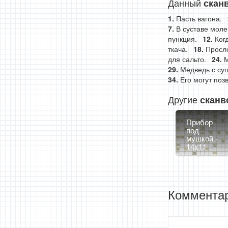
Данный
скан
Пасть вагона.
В суставе моле
пункция.
Ког
ткача.
Просло
для сальто.
М
Медведь с су
Его могут поз
Другие
сканв
Прибор
под
мушкой -
14x11
Комментар