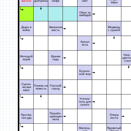
вагона
доктрины
нефа
скит
икры
Образ за
ламбадой
Дыра в
Звериная
Медведь
койке
масть
с сушкой
Ареал
кота
Укор 
Молодой
Время
цветн
коряк
гида
стек
Бульон-
ный жор
Сцени-
Глажка на
Гласный
ческая
повесть
город
кара
Утепли-
тель для
сальто
Порабо-
Протёр-
Опора
щающая
тая уда
поста
пила
Малень-
Ядовитый
кая
"брат"