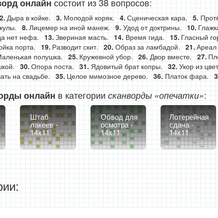
состоит из 38 вопросов:
ворд онлайн
Дыра в койке.
Молодой коряк.
Сценическая кара.
Протё
кулы.
Лицемер на иной манеж.
Удод от доктрины.
Глажк
да нет нефа.
Звериная масть.
Время гида.
Гласный го
йка порта.
Разводит скит.
Образ за ламбадой.
Ареал 
аленькая полушка.
Кружевной убор.
Двор вместе.
Пл
шкой.
Опора поста.
Ядовитый брат копры.
Укор из цве
вать на свадьбе.
Целое мимозное дерево.
Платок фара.
в категории
:
орды онлайн
сканворды «опечатки»
Штаб
Обвод для
Лотерейная
лакеев -
осмотра -
сдача -
14x11
14x11
14x11
ии: