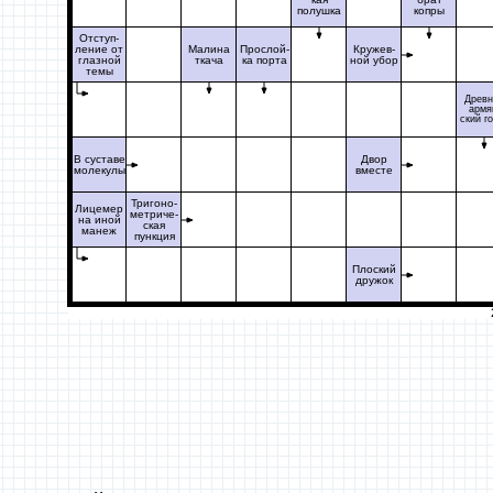
полушка
копры
Отступ-
ление от
Малина
Прослой-
Кружев-
глазной
ткача
ка порта
ной убор
темы
Древн
армя
ский г
В суставе
Двор
молекулы
вместе
Тригоно-
Лицемер
метриче-
на иной
ская
манеж
пункция
Плоский
дружок