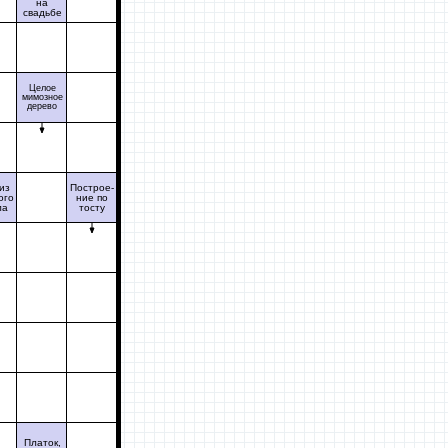
на
свадьбе
Целое
мимозное
дерево
из
Построе-
ого
ние по
ла
тосту
Платок,