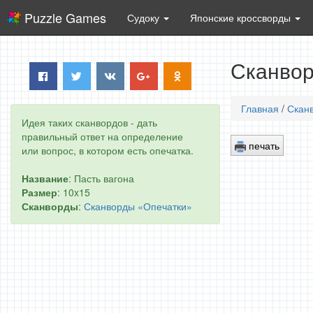
Puzzle Games
Судоку
Японские кроссворды
Сканвор
Главная
/
Скан
Идея таких сканвордов - дать
правильный ответ на определение
печать
или вопрос, в котором есть опечатка.
Название
: Пасть вагона
Размер
: 10x15
Сканворды
:
Сканворды «Опечатки»