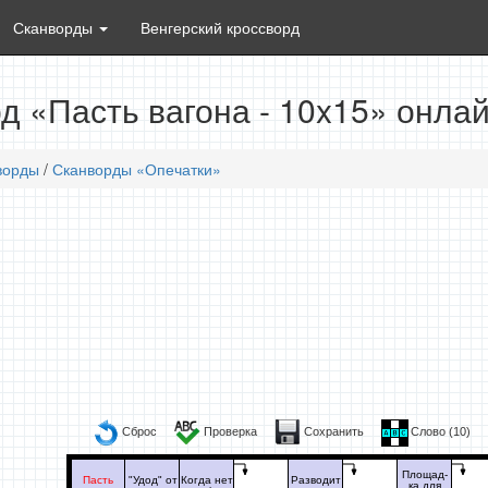
Сканворды
Венгерский кроссворд
д «Пасть вагона - 10x15» онла
ворды
/
Сканворды «Опечатки»
Сброс
Проверка
Сохранить
Слово (
10
)
Площад-
Пасть
"Удод" от
Когда нет
Разводит
ка для