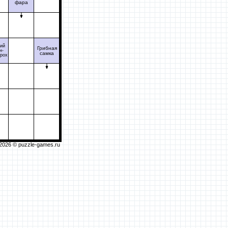
фара
ий
Грибная
н-
самка
орох
2026 ©
puzzle-games.ru