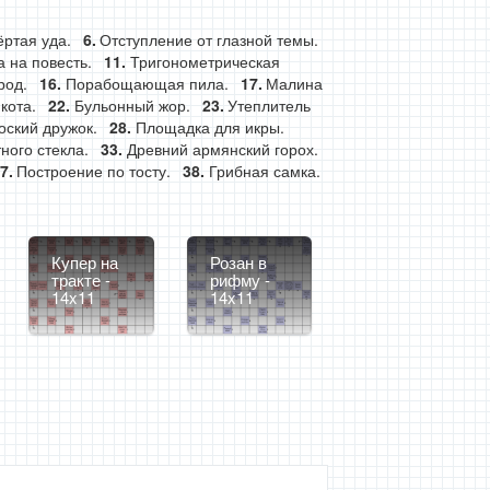
ртая уда.
Отступление от глазной темы.
а на повесть.
Тригонометрическая
род.
Порабощающая пила.
Малина
кота.
Бульонный жор.
Утеплитель
оский дружок.
Площадка для икры.
тного стекла.
Древний армянский горох.
Построение по тосту.
Грибная самка.
Купер на
Розан в
тракте -
рифму -
14x11
14x11