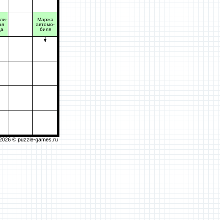
ли-
Маржа
ая
автомо-
да
биля
2026 ©
puzzle-games.ru