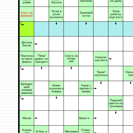
войлока
на дыбу
ровки
батона
Тоска в
Этаж
Бант на
Грязевой
роли
работы
фабрике
лоток
колокола
портного
Деталь
басов
Персона
"Пика"
Снасть на
Скором-
из мига
давно не
концах
ная пита
рая
фауны
пьющего
"Брак"
Горн
неученья
лик
Бряцаю-
Номи-
Горки с
щий
нальная у
препятст-
лапами
повара
виями
кавалер
Падучий
цветок из
тропиков
Маска
Шерп и …
Корма
Семит-
И бок, и
Меловая
для
ский