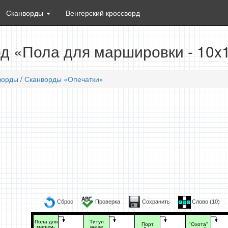
Сканворды
Венгерский кроссворд
д «Пола для маршировки - 10x
ворды
/
Сканворды «Опечатки»
Сброс
Проверка
Сохранить
Слово (
10
)
Пола для
Титул
Порт
"Охота"
марши-
выше