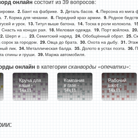
состоит из 39 вопросов:
ворд онлайн
ировки.
Бант на фабрике.
Деталь басов.
Персона из мига 
.
Корма для чеканки.
Передний крах армии.
Родное бедств
усей и урок.
Титул выше батона.
Тоска в роли колокола.
Снасть на концах рая.
Меловая одежда.
Порт войлока.
Шерп и ….
Семитский наряд.
Обобщённый обрат.
Ск
 сорок за городом.
Овца до брата.
Охота на дыбу.
Этаж
ный лик.
Металлическая балда.
Долото в устах поэта.
П
а спины и груши.
Маржа автомобиля.
в категории
:
орды онлайн
сканворды «опечатки»
Круча для
Компания
Рабочий
каши -
в газе -
шкот -
14x11
14x11
14x11
ии: