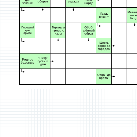
оборот
одежда
чеканки
наряд
Метал
Град,
ческ
виконт
бал
Торговля
Обоб-
Передний
крах
прямо с
щённый
армии
хазы
обрат
Шесть
сорок за
городом
"Шеф"
Родное
гусей и
бедствие
урок
Овца "до
брата"