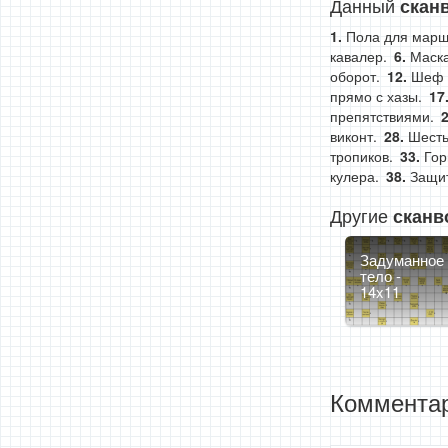
Данный
скан
Пола для марш
кавалер.
Маска
оборот.
Шеф г
прямо с хазы.
препятствиями.
виконт.
Шесть
тропиков.
Гор
кулера.
Защит
Другие
сканв
Задуманное
тело -
14x11
Комментар