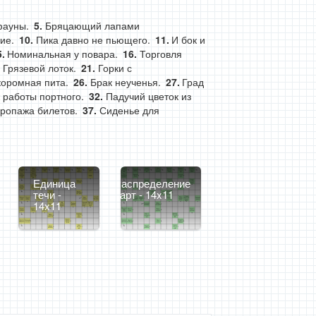
фауны.
Бряцающий лапами
ие.
Пика давно не пьющего.
И бок и
Номинальная у повара.
Торговля
Грязевой лоток.
Горки с
оромная пита.
Брак неученья.
Град
 работы портного.
Падучий цветок из
ропажа билетов.
Сиденье для
Единица
Распределение
течи -
парт - 14x11
14x11