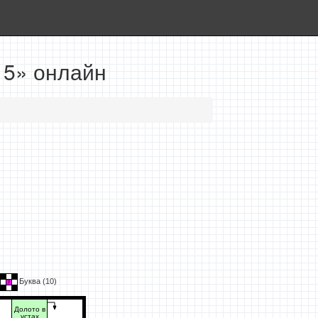
15» онлайн
Буква (
10
)
Долото в
устах