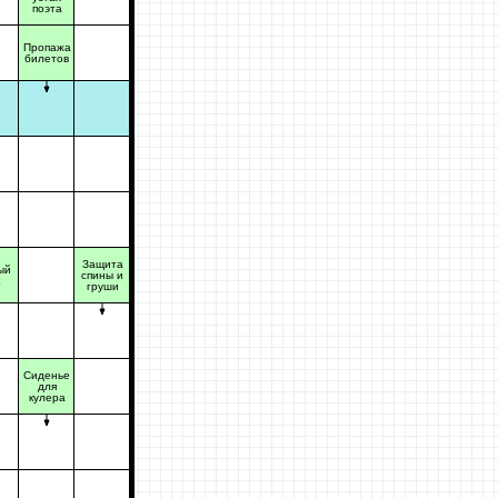
поэта
Пропажа
билетов
Защита
ый
спины и
груши
Сиденье
для
кулера