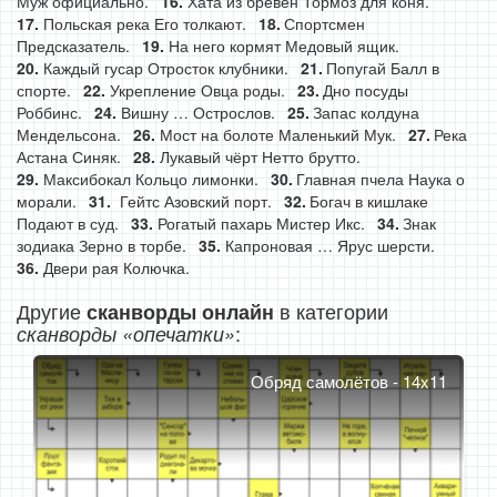
Муж официально.
Хата из брёвен Тормоз для коня.
Польская река Его толкают.
Спортсмен
Предсказатель.
На него кормят Медовый ящик.
Каждый гусар Отросток клубники.
Попугай Балл в
спорте.
Укрепление Овца роды.
Дно посуды
Роббинс.
Вишну … Острослов.
Запас колдуна
Мендельсона.
Мост на болоте Маленький Мук.
Река
Астана Синяк.
Лукавый чёрт Нетто брутто.
Максибокал Кольцо лимонки.
Главная пчела Наука о
морали.
Гейтс Азовский порт.
Богач в кишлаке
Подают в суд.
Рогатый пахарь Мистер Икс.
Знак
зодиака Зерно в торбе.
Капроновая … Ярус шерсти.
Двери рая Колючка.
Другие
в категории
сканворды онлайн
:
сканворды «опечатки»
Обряд самолётов - 14x11