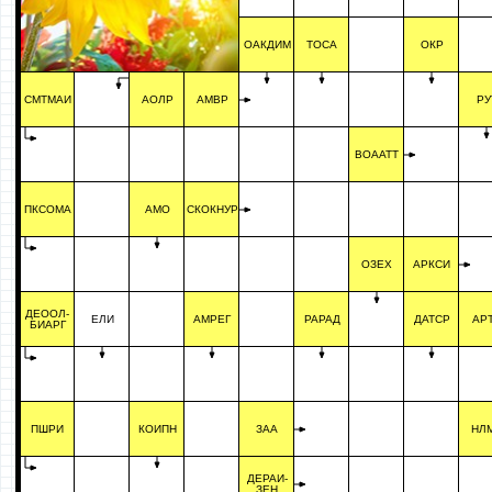
ОАКДИМ
ТОСА
ОКР
СМТМАИ
АОЛР
АМВР
РУ
ВОААТТ
ПКСОМА
АМО
СКОКНУР
ОЗЕХ
АРКСИ
ДЕООЛ-
ЕЛИ
АМРЕГ
РАРАД
ДАТСР
АР
БИАРГ
ПШРИ
КОИПН
ЗАА
НЛ
ДЕРАИ-
ЗЕН