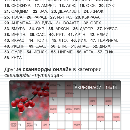
СКОКНУР.
АМРЕГ.
АЛЖ.
ОКЭ.
СУКТ.
ОАКДИМ.
ЗАА.
ДЕРАИЗЕН.
ЖИАЖ.
ТОСА.
РАРАД.
ИУНРС.
КБКРААА.
АНРМТАА.
ВДУА.
ВОААТТ.
ОЗЕХ.
БМУРА.
ОКР.
АРКСИ.
ДАТСР.
КУЕСС.
ИЕРПН.
САС.
РУТ.
АРТН.
НЛМИ.
ИКРАС.
ПОИН.
ЛТО.
ИИЛ.
ТЕАРИРМ.
УКЕНР.
СААС.
ЬНИ.
АПАС.
ДИУХ.
ОУЛВ.
ИЕНЛК.
НИРМЕ.
АТГА.
ЕНФ.
КНТА.
Другие
в категории
сканворды онлайн
:
сканворды «путаница»
АКРЕЯНАСИ - 14x14