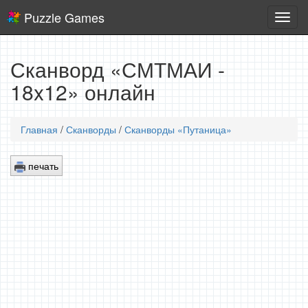
Puzzle Games
Логич
игры
Сканворд «СМТМАИ -
18x12» онлайн
Главная
/
Сканворды
/
Сканворды «Путаница»
печать