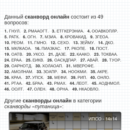
Данный
состоит из 49
сканворд онлайн
вопросов:
ГНУЛ.
РМААОГТ.
ЕТГКЕРЭНИА.
ООАВКОПЛР.
РАТК.
ОГН.
МЗИА.
КРОВАКИД.
ЗГЕОА.
РЕОМ.
ГМНО.
СЕХО.
ЗЕЙМУ.
ДКО.
МКЛКАОА.
ПИАЗКАС.
РКОПЕ.
ПОСТ.
ОАТВ.
УКСО.
ДАЗЕ.
КААКО.
ТОКВАА.
ЕРАА.
ЕИКВ.
ОАСКДПАР.
АВАЙ.
ТУОР.
ОАРНОТД.
ХОЛАОАП.
МВЕРОФЕ.
АМОЛНАМ.
ЗОАПР.
НООКМИ.
АКРЕ.
КРАА.
УПСК.
МЕФИ.
РИП.
ОНЛО.
РТАА.
БРАА.
РМАХ.
ЛЕОТ.
АОДНМОЛ.
ООЛТ.
ОЛЕН.
ОРНА.
НКАОВЛО.
Другие
в категории
сканворды онлайн
:
сканворды «путаница»
ИПСО - 14x14