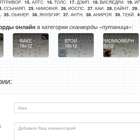
ПТРИВОР.
АЛТС.
ТОЛС.
ДЭИП.
ВИСЯЕДРИ.
ИП
ССЬНАЯП.
НИИОКНЯ.
ИОСПС.
КАИ.
ЕАЙНТ.
.
ОЬКНЕР.
ЯНУБГИР.
АНТН.
АНИРОЯ.
ТЕКЙ.
в категории
:
орды онлайн
сканворды «путаница»
ФАКЕ -
ВТОИ -
ОРИОМЮФБРН
18x12
18x12
- 18x12
ии:
: