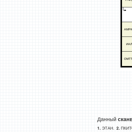
АМР
ИА
ОМТ
Данный
скан
ЭТАН.
ПКИТ