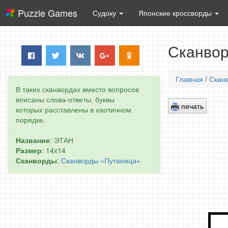
Puzzle Games
Судоку
Японские кроссворды
Сканвор
Главная
/
Скан
В таких сканвордах вместо вопросов
вписаны слова-ответы, буквы
печать
которых расставлены в хаотичном
порядке.
Название
: ЭТАН
Размер
: 14x14
Сканворды
:
Сканворды «Путаница»