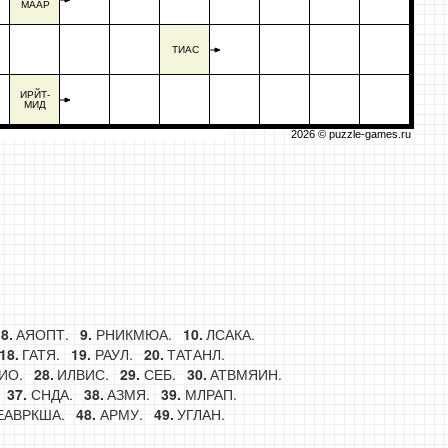
МААР
ТИАС
ИРЙТ-
МИД
2026 ©
puzzle-games.ru
АЯОПТ.
РНИКМЮА.
ЛСАКА.
ГАТЯ.
РАУЛ.
ТАТАНЛ.
ИО.
ИЛВИС.
СЕБ.
АТВМЯИН.
СНДА.
АЗМЯ.
МЛРАП.
ЕАВРКША.
АРМУ.
УГЛАН.