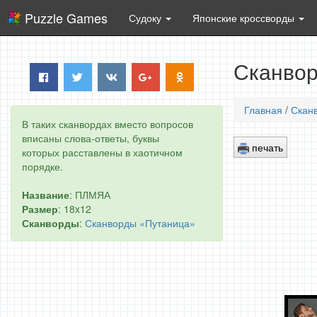
Puzzle Games
Судоку
Японские кроссворды
Сканвор
Главная
/
Скан
В таких сканвордах вместо вопросов
вписаны слова-ответы, буквы
печать
которых расставлены в хаотичном
порядке.
Название
: ПЛМЯА
Размер
: 18x12
Сканворды
:
Сканворды «Путаница»