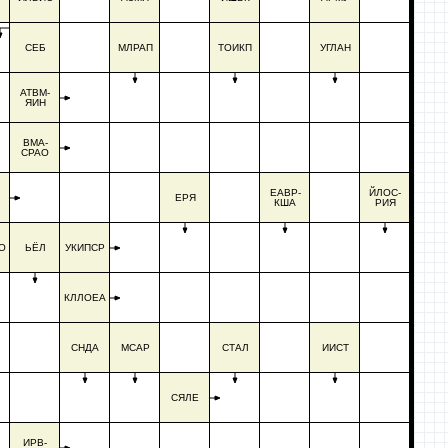
СЕБ
МЛРАП
ТОИКП
УГЛАН
АТВМ-
ЯИН
ВМА-
СРАО
ЕАВР-
ЙЛОС-
ЕРЯ
КША
РИЯ
О
ЬЁЛ
УКИПСР
КЛЛОЕА
СНДА
МСАР
СТАЛ
ИИСТ
СЯЛЕ
ИРВ-