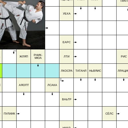
ТИАП
УБХА
ЕАРС
РНИК-
А
ЖЛЯП
ЛТИ
РИС
МЮА
ЛКОСРА
ТАТАНЛ
НЬВЯИС
ЛРАЦИ
С
АЯОПТ
ЛСАКА
ВАЬТР
О
ПУЛИИК
СЁЛС
НИАР