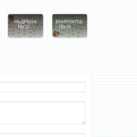
НЬДРБОА
ВИИРОКПШ
- 18x12
- 18x12