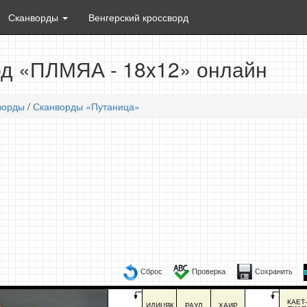
Сканворды
Венгерский кроссворд
д «ПЛМЯА - 18x12» онлайн
ворды
/
Сканворды «Путаница»
Сброс
Проверка
Сохранить
КАЕТ-
ИДИЦЯК
РАУЛ
ХАИР