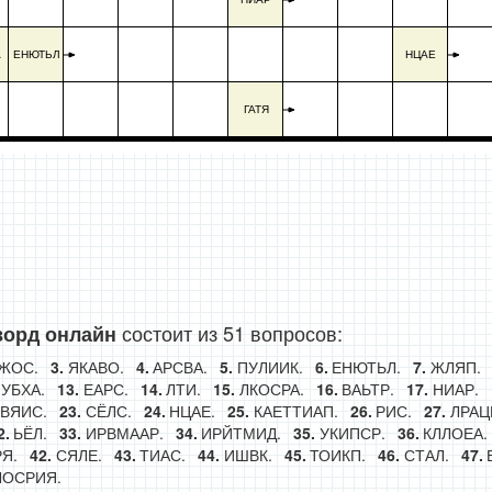
А
ЕНЮТЬЛ
НЦАЕ
ГАТЯ
состоит из 51 вопросов:
ворд онлайн
ЖОС.
ЯКАВО.
АРСВА.
ПУЛИИК.
ЕНЮТЬЛ.
ЖЛЯП.
УБХА.
ЕАРС.
ЛТИ.
ЛКОСРА.
ВАЬТР.
НИАР.
ВЯИС.
СЁЛС.
НЦАЕ.
КАЕТТИАП.
РИС.
ЛРАЦ
ЬЁЛ.
ИРВМААР.
ИРЙТМИД.
УКИПСР.
КЛЛОЕА.
Я.
СЯЛЕ.
ТИАС.
ИШВК.
ТОИКП.
СТАЛ.
ЛОСРИЯ.