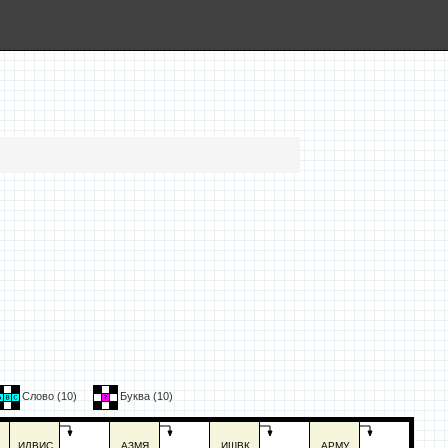
Слово (
10
)
Буква (
10
)
ИЛВИС
АЗМЯ
ИШВК
АРМУ