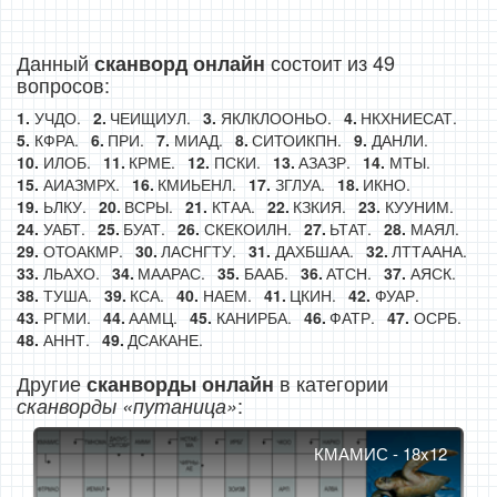
Данный
состоит из 49
сканворд онлайн
вопросов:
УЧДО.
ЧЕИЩИУЛ.
ЯКЛКЛООНЬО.
НКХНИЕСАТ.
КФРА.
ПРИ.
МИАД.
СИТОИКПН.
ДАНЛИ.
ИЛОБ.
КРМЕ.
ПСКИ.
АЗАЗР.
МТЫ.
АИАЗМРХ.
КМИЬЕНЛ.
ЗГЛУА.
ИКНО.
ЬЛКУ.
ВСРЫ.
КТАА.
КЗКИЯ.
КУУНИМ.
УАБТ.
БУАТ.
СКЕКОИЛН.
ЬТАТ.
МАЯЛ.
ОТОАКМР.
ЛАСНГТУ.
ДАХБШАА.
ЛТТААНА.
ЛЬАХО.
МААРАС.
БААБ.
АТСН.
АЯСК.
ТУША.
КСА.
НАЕМ.
ЦКИН.
ФУАР.
РГМИ.
ААМЦ.
КАНИРБА.
ФАТР.
ОСРБ.
АННТ.
ДСАКАНЕ.
Другие
в категории
сканворды онлайн
:
сканворды «путаница»
КМАМИС - 18x12