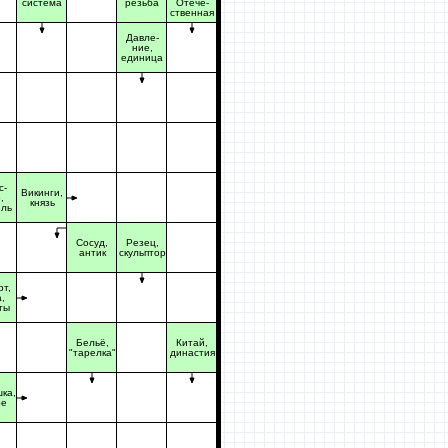
система
резьба
Отече-
ственная
Давле-
ние,
единица
с-
Викинги,
,
князь
ель
Сосуд,
Резец,
антик
скульптор
т,
,
ты
Бельё,
Китай,
"тарелка"
династия
ка,
ре