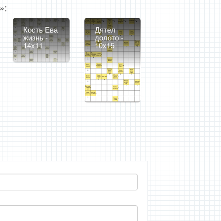
:
»
Кость Ева
Дятел
жизнь -
долото -
14x11
10x15