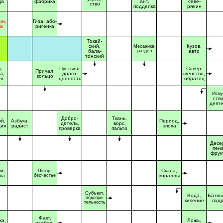
да
фабрика
ант,
севе-
ство
подделка
рянин
ин,
Гиза, або-
а
ригенка
Токай-
ский,
Кузов,
Механика,
бала-
раздел
авто
тонский
,
Пустыня,
Совер-
Причал,
а,
драго-
шенство,
кольцо
ня
ценность
образец
Иску
ство
деят
Добро-
Ткань,
ий,
Азбука,
Период,
детель,
ворс,
ия
радист
эпоха
проверка
пальто
Десер
пена
фрук
м,
Скала,
Позор,
ка
бесчестье
кораллы
Субъект,
Вода,
Батюш
подозри-
кипение
пад
тельность
Факт,
ка,
Ложь,
изобли-