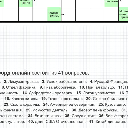
ты
фантазия
чение
Молит
Кавказ,
минар
витязь
приз
состоит из 41 вопросов:
ворд онлайн
.
Лимузин крыша.
Успех работа погоня.
Русский Франция
Отдел фабрика.
Гиза аборигенка.
Причал кольцо.
П
оценность.
Добродетель проверка.
Локон упрямство.
.
Кавказ витязь.
Ткань ворс пальто.
Стекло бриллиант
.
Скала кораллы.
Американец северянин.
Кузов авто.
ь фантазия.
Искусство деятель.
Десерт пена фрукты.
алы система.
Викинги князь.
Сосуд антик.
Бельё тарел
ец скульптор.
Джип США Отечественная.
Китай династия.