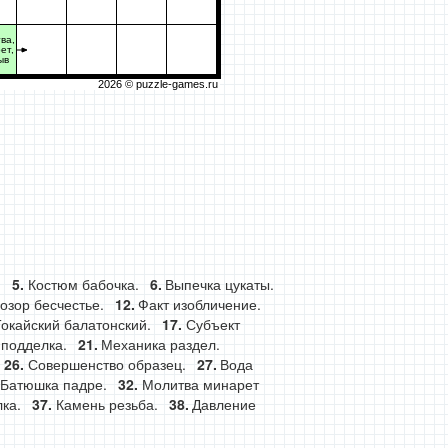
ва,
ет,
ыв
2026 ©
puzzle-games.ru
.
Костюм бабочка.
Выпечка цукаты.
озор бесчестье.
Факт изобличение.
Токайский балатонский.
Субъект
 подделка.
Механика раздел.
Совершенство образец.
Вода
Батюшка падре.
Молитва минарет
ка.
Камень резьба.
Давление