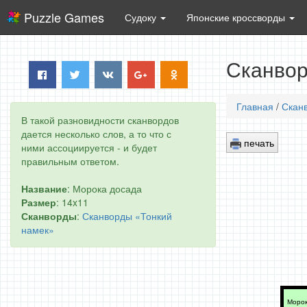
Puzzle Games
Судоку
Японские кроссворды
Сканвор
Главная
/
Скан
В такой разновидности сканвордов
дается несколько слов, а то что с
печать
ними ассоциируется - и будет
правильным ответом.
Название
: Морока досада
Размер
: 14x11
Сканворды
:
Сканворды «Тонкий
намек»
Морок