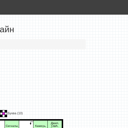
лайн
Буква (
10
)
Джип,
Сигналы,
Камень,
США,