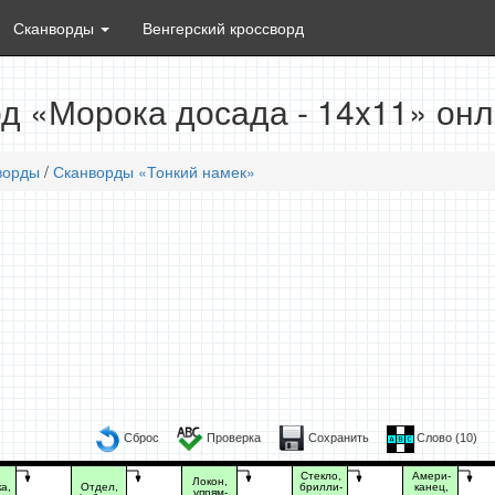
Сканворды
Венгерский кроссворд
д «Морока досада - 14x11» он
ворды
/
Сканворды «Тонкий намек»
Сброс
Проверка
Сохранить
Слово (
10
)
Стекло,
Амери-
Локон,
а,
Отдел,
брилли-
канец,
упрям-