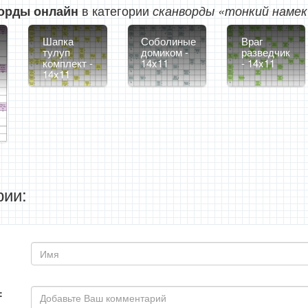
в категории
орды онлайн
сканворды «тонкий намек
Шапка
Соболиные
Враг
тулуп
домиком -
разведчик
комплект -
14x11
- 14x11
14x11
ии:
: