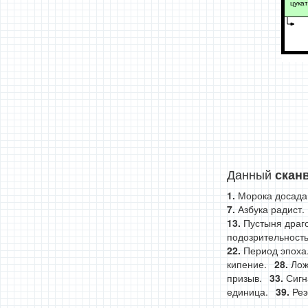
цука
Данный
скан
Морока досада
Азбука радист.
Пустыня драг
подозрительность
Период эпоха
кипение.
Лож
призыв.
Сигн
единица.
Рез