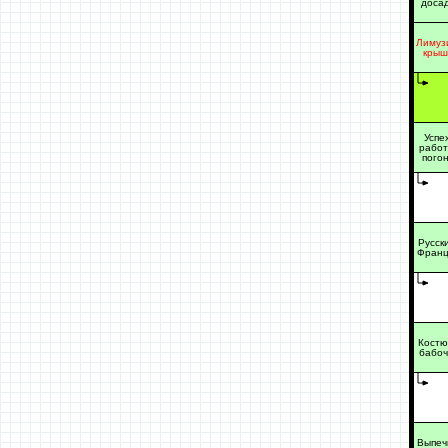
доса
Лимуз
крыш
Успех
работ
пого
Русск
Франц
Костю
бабоч
Выпеч