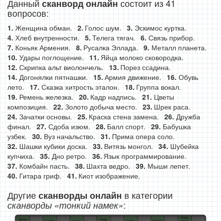
Данный
состоит из 41
сканворд онлайн
вопросов:
Женщина обман.
Голос шум.
Эскимос куртка.
Хлеб внутренности.
Телега тягач.
Связь прибор.
Коньяк Армения.
Русалка Эллада.
Металл планета.
Удары поглощение.
Яйца молоко сковородка.
Скрипка альт виолончель.
Порез ссадина.
Догонялки пятнашки.
Армия движение.
Обувь
лето.
Сказка хитрость эталон.
Группа вокал.
Ремень железка.
Кадр надпись.
Цветы
композиция.
Золото добыча место.
Шрек раса.
Зачатки основы.
Краска стена замена.
Дружба
финал.
Сдоба изюм.
Балл спорт.
Бабушка
узбек.
Вуз начальство.
Прима опера соло.
Шашки кубики доска.
Витязь монгол.
Шубейка
купчиха.
Дно ретро.
Язык программирование.
Комбайн пасть.
Шахта ведро.
Мыши лепет.
Гитара гриф.
Киот изображение.
Другие
в категории
сканворды онлайн
:
сканворды «тонкий намек»