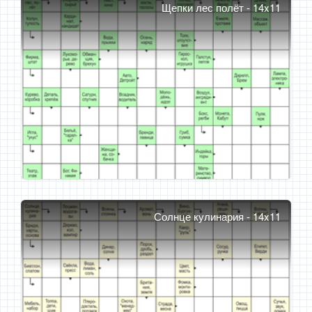
Щепки лес полёт - 14x11
Солнце кулинария - 14x11