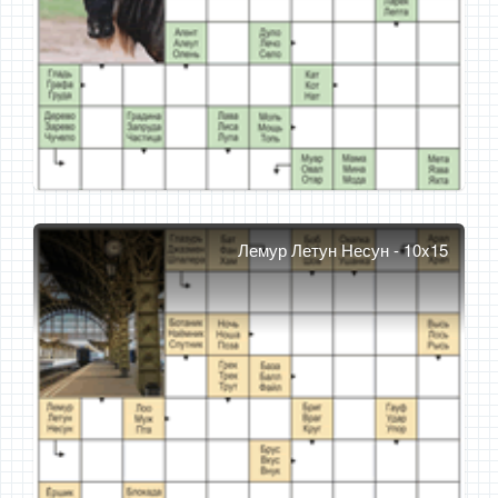
Лемур Летун Несун - 10x15