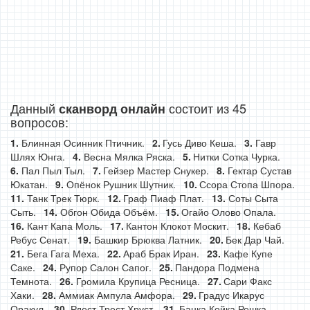
Данный
состоит из 45
сканворд онлайн
вопросов:
Блинная Осинник Птичник.
Гусь Диво Кеша.
Гавр
Шлях Юнга.
Весна Мялка Ряска.
Нитки Сотка Чурка.
Пал Пыл Тыл.
Гейзер Мастер Снукер.
Гектар Сустав
Юкатан.
Опёнок Рушник Шутник.
Ссора Стопа Шпора.
Танк Трек Тюрк.
Граф Пиаф Плат.
Соты Сыта
Сыть.
Обгон Обида Объём.
Огайо Олово Опала.
Кант Капа Моль.
Кантон Клокот Москит.
Кебаб
Ребус Сенат.
Башкир Брюква Латник.
Бек Дар Чай.
Бега Гага Меха.
Араб Брак Иран.
Кафе Купе
Саке.
Рупор Салон Сапог.
Пандора Подмена
Темнота.
Громила Крупица Ресница.
Сари Факс
Хаки.
Аммиак Ампула Амфора.
Градус Икарус
Оракул.
Рдест Трест Хруст.
Банка Койка Решка.