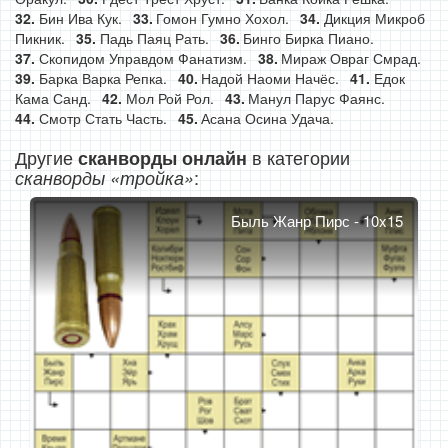
Бин Ива Кук.
Гомон Гумно Хохол.
Дикция Микроб
Пикник.
Падь Паяц Рать.
Бинго Бирка Пиано.
Скопидом Управдом Фанатизм.
Мираж Овраг Смрад.
Барка Варка Репка.
Надой Наоми Начёс.
Едок
Кама Санд.
Мол Рой Рол.
Манул Парус Фаянс.
Смотр Стать Часть.
Асана Осина Удача.
Другие
в категории
сканворды онлайн
:
сканворды «тройка»
Быль Жанр Пирс - 10x15