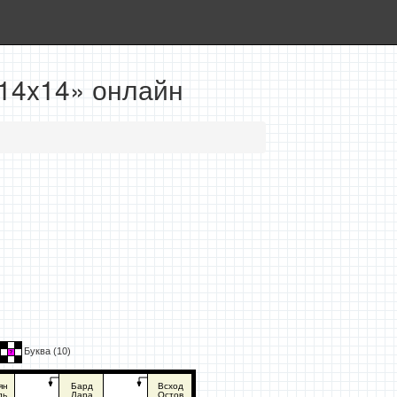
 14x14» онлайн
Буква (
10
)
ян
Бард
Всход
дь
Лара
Остов