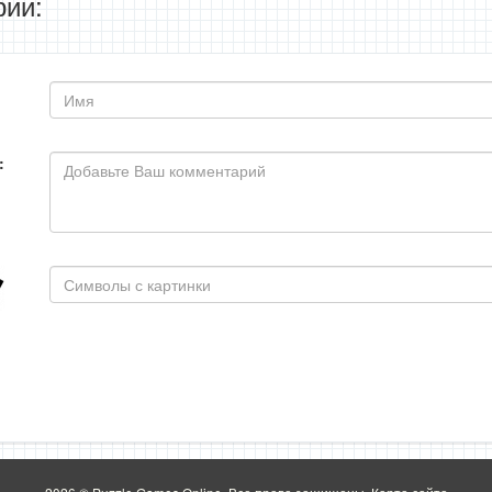
ии:
: