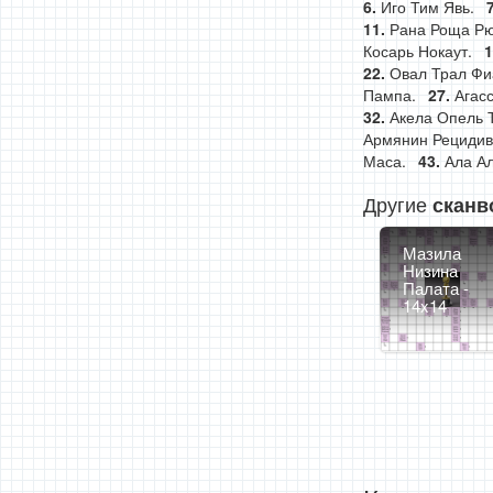
Иго Тим Явь.
Рана Роща Рю
Косарь Нокаут.
Овал Трал Фи
Пампа.
Агасс
Акела Опель 
Армянин Рецидив
Маса.
Ала Ал
Другие
сканв
Мазила
Низина
Палата -
14x14