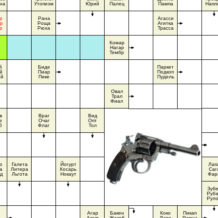
на
Утопизм
Юрий
Палец
Пампа
Напл
р
Рана
Агасси
р
Роща
Агитка
р
Рюха
Трасса
Комар
Нагар
Тембр
й
Биде
Паркет
й
Пиар
Подкоп
й
Пике
Пудель
Овал
Трал
Фиал
в
Враг
Вид
з
Очаг
Опт
б
Флаг
Тол
о
Галета
Йогурт
Лап
а
Литера
Косарь
Саг
д
Льгота
Нокаут
Фар
Зуб
Руб
Рул
Агар
Бакен
Коко
Пикап
Ажур
Жакоб
Лото
Рикша