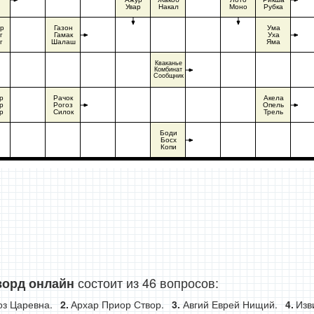
Увар
Накал
Моно
Рубка
р
Газон
Ума
г
Гамак
Уха
г
Шалаш
Яма
Кваканье
Комбинат
Сообщник
р
Рачок
Акела
р
Рогоз
Опель
р
Силок
Трель
Боди
Босх
Копи
состоит из 46 вопросов:
ворд онлайн
оз Царевна.
Архар Приор Створ.
Авгий Еврей Нищий.
Изв