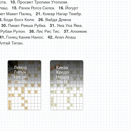
ота.
Просвет Тропики Утопизм.
лаш.
Рачок Рогоз Силок.
Йогурт
ет Макет Палец.
Комар Нагар Тембр.
Боди Босх Копи.
Вайда Домна
Пикап Рикша Рубка.
Ума Уха Яма.
 Рубаи Рулон.
Лис Рис Тис.
Алхимик
Гонец Канев Нанос.
Апач Апаш
Алтай Титан.
Лемур
Кинза
Летун
Кредо
Несун -
Недра -
10x15
10x15