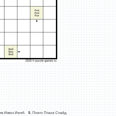
Ала
Али
Рух
Вий
Вин
Вой
2026 ©
puzzle-games.ru
ив Извоз Изгиб.
Плато Плаха Слайд.