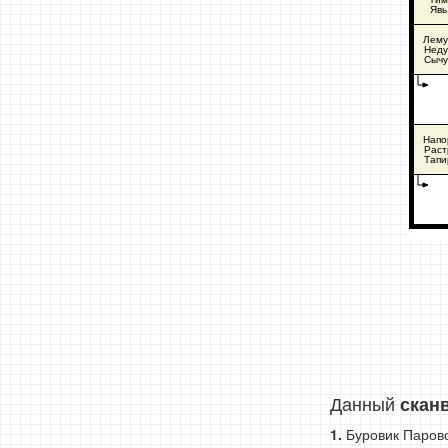
Явь
Лему
Неду
Сычу
Напо
Раст
Тапи
Данный
скан
Буровик Паров