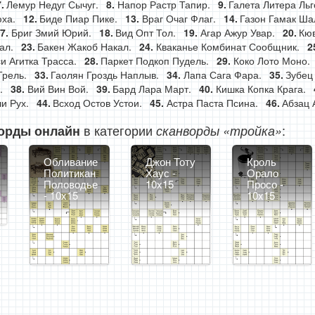
Лемур Недуг Сычуг.
Напор Растр Тапир.
Галета Литера Льг
ха.
Биде Пиар Пике.
Враг Очаг Флаг.
Газон Гамак Ша
Бриг Змий Юрий.
Вид Опт Тол.
Агар Ажур Увар.
Кюв
ал.
Бакен Жакоб Накал.
Кваканье Комбинат Сообщник.
и Агитка Трасса.
Паркет Подкоп Пудель.
Коко Лото Моно.
Трель.
Гаолян Гроздь Наплыв.
Лапа Сага Фара.
Зубец
.
Вий Вин Вой.
Бард Лара Март.
Кишка Копка Крага.
и Рух.
Всход Остов Устои.
Астра Паста Псина.
Абзац 
в категории
:
орды онлайн
сканворды «тройка»
Обливание
Джон Тоту
Кроль
Политикан
Хаус -
Орало
Половодье
10x15
Просо -
- 10x15
10x15