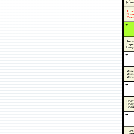
Царев
Арха
Прио
Ство
Авги
Евре
Нищи
Изви
Изво
Изги
Плат
Плах
Слай
Иго
Тим