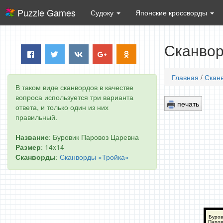
Puzzle Games
Судоку
Японские кроссворды
Сканвор
Главная
/
Скан
В таком виде сканвордов в качестве
вопроса используется три варианта
печать
ответа, и только один из них
правильный.
Название
: Буровик Паровоз Царевна
Размер
: 14x14
Сканворды
:
Сканворды «Тройка»
Буров
Паров