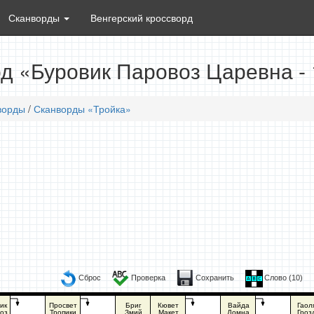
Сканворды
Венгерский кроссворд
д «Буровик Паровоз Царевна -
ворды
/
Сканворды «Тройка»
Сброс
Проверка
Сохранить
Слово (
10
)
ик
Просвет
Бриг
Кювет
Вайда
Гаол
оз
Тропики
Змий
Макет
Домна
Гроз