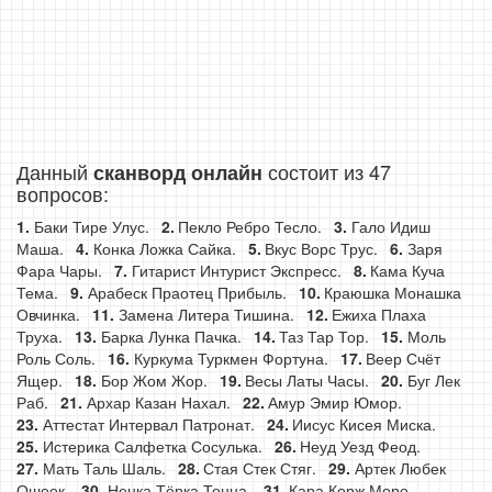
Данный
состоит из 47
сканворд онлайн
вопросов:
Баки Тире Улус.
Пекло Ребро Тесло.
Гало Идиш
Маша.
Конка Ложка Сайка.
Вкус Ворс Трус.
Заря
Фара Чары.
Гитарист Интурист Экспресс.
Кама Куча
Тема.
Арабеск Праотец Прибыль.
Краюшка Монашка
Овчинка.
Замена Литера Тишина.
Ежиха Плаха
Труха.
Барка Лунка Пачка.
Таз Тар Тор.
Моль
Роль Соль.
Куркума Туркмен Фортуна.
Веер Счёт
Ящер.
Бор Жом Жор.
Весы Латы Часы.
Буг Лек
Раб.
Архар Казан Нахал.
Амур Эмир Юмор.
Аттестат Интервал Патронат.
Иисус Кисея Миска.
Истерика Салфетка Сосулька.
Неуд Уезд Феод.
Мать Таль Шаль.
Стая Стек Стяг.
Артек Любек
Ошеек.
Ненка Тёрка Тонна.
Кара Корж Море.