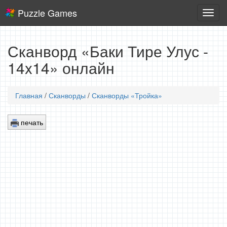
Puzzle Games
Логич
игры
Сканворд «Баки Тире Улус -
14x14» онлайн
Главная
/
Сканворды
/
Сканворды «Тройка»
печать