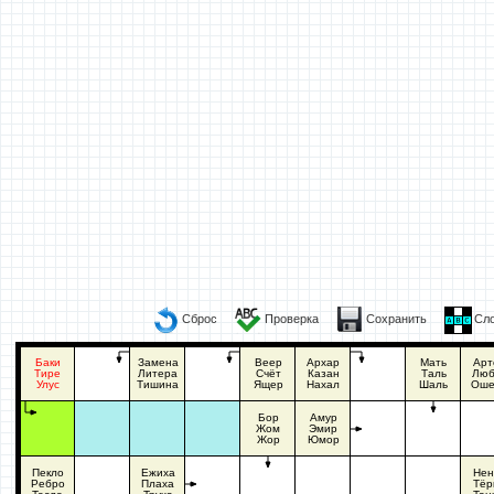
Сброс
Проверка
Сохранить
Сло
Баки
Замена
Веер
Архар
Мать
Арт
Тире
Литера
Счёт
Казан
Таль
Люб
Улус
Тишина
Ящер
Нахал
Шаль
Оше
Бор
Амур
Жом
Эмир
Жор
Юмор
Пекло
Ежиха
Нен
Ребро
Плаха
Тёр