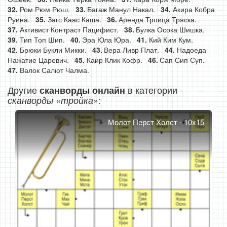
Ром Рюм Рюш.
Багаж Манул Накал.
Акира Кобра
Руина.
Загс Каас Каша.
Аренда Троица Тряска.
Активист Контраст Пацифист.
Булка Осока Шишка.
Тип Топ Шип.
Эра Юла Юра.
Кий Ким Кум.
Брюки Букли Микки.
Вера Ливр Плат.
Надоеда
Нажатие Царевич.
Каир Клик Кофр.
Сап Сип Суп.
Валок Салют Чалма.
Другие
в категории
сканворды онлайн
:
сканворды «тройка»
Молот Перст Холст - 10x15