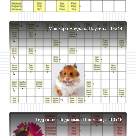
Мошкара Неудача Паутина - 14x14
Гидронавт Подкормка Поленница - 10x15