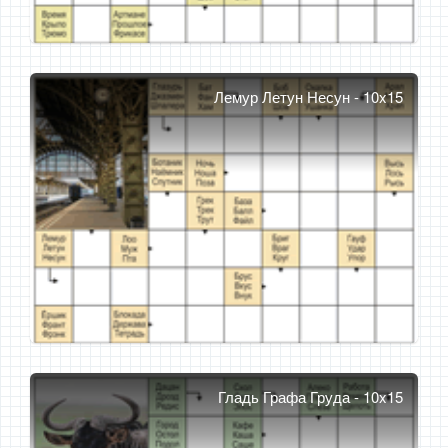
Лемур Летун Несун - 10x15
Гладь Графа Груда - 10x15