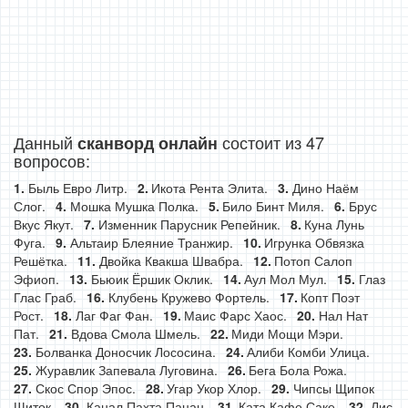
Данный
состоит из 47
сканворд онлайн
вопросов:
Быль Евро Литр.
Икота Рента Элита.
Дино Наём
Слог.
Мошка Мушка Полка.
Било Бинт Миля.
Брус
Вкус Якут.
Изменник Парусник Репейник.
Куна Лунь
Фуга.
Альтаир Блеяние Транжир.
Игрунка Обвязка
Решётка.
Двойка Квакша Швабра.
Потоп Салоп
Эфиоп.
Бьюик Ёршик Оклик.
Аул Мол Мул.
Глаз
Глас Граб.
Клубень Кружево Фортель.
Копт Поэт
Рост.
Лаг Фаг Фан.
Маис Фарс Хаос.
Нал Нат
Пат.
Вдова Смола Шмель.
Миди Мощи Мэри.
Болванка Доносчик Лососина.
Алиби Комби Улица.
Журавлик Запевала Луговина.
Бега Бола Рожа.
Скос Спор Эпос.
Угар Укор Хлор.
Чипсы Щипок
Щиток.
Канал Пахта Пацан.
Ката Кафе Саке.
Лис