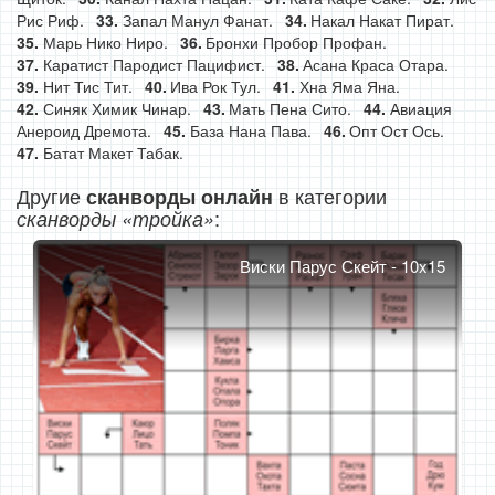
Рис Риф.
Запал Манул Фанат.
Накал Накат Пират.
Марь Нико Ниро.
Бронхи Пробор Профан.
Каратист Пародист Пацифист.
Асана Краса Отара.
Нит Тис Тит.
Ива Рок Тул.
Хна Яма Яна.
Синяк Химик Чинар.
Мать Пена Сито.
Авиация
Анероид Дремота.
База Нана Пава.
Опт Ост Ось.
Батат Макет Табак.
Другие
в категории
сканворды онлайн
:
сканворды «тройка»
Виски Парус Скейт - 10x15